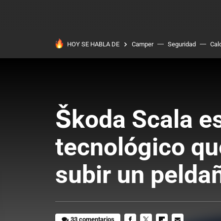
HOY SE HABLA DE
Camper
Seguridad
Cal
Škoda Scala e
tecnológico qu
subir un peld
33 comentarios