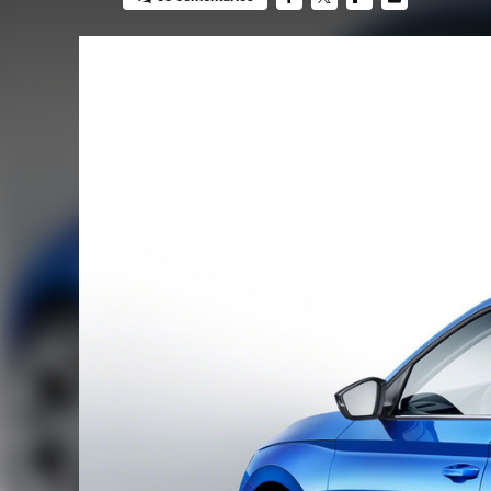
FACEBOOK
TWITTER
FLIPBOARD
E-
MAIL