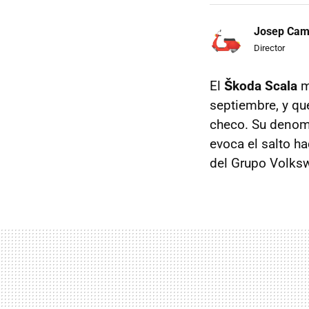
Josep Ca
Director
El
Škoda Scala
m
septiembre, y qu
checo. Su denomi
evoca el salto h
del Grupo Volks