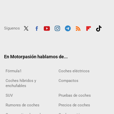
Síguenos
Twit
Fac
Yout
Inst
Tele
RSS
Flip
Tikt
ter
ebo
ube
agra
gra
boar
ok
ok
m
m
d
En Motorpasión hablamos de...
Fórmula1
Coches eléctricos
Coches híbridos y
Compactos
enchufables
SUV
Pruebas de coches
Rumores de coches
Precios de coches