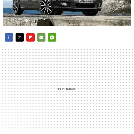
FACEBOOK
TWITTER
FLIPBOARD
E-
WHATSAPP
MAIL