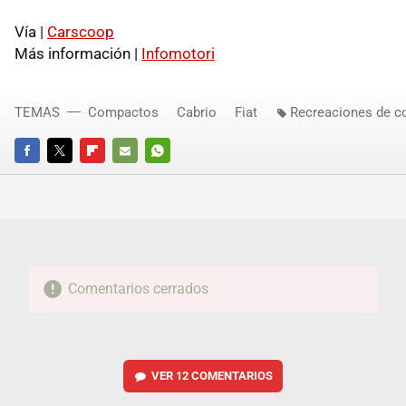
Vía |
Carscoop
Más información |
Infomotori
TEMAS
Compactos
Cabrio
Fiat
Recreaciones de c
FACEBOOK
TWITTER
FLIPBOARD
E-
WHATSAPP
MAIL
Comentarios cerrados
VER
12 COMENTARIOS