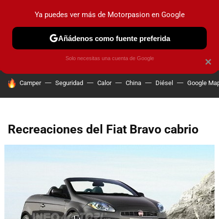
Ya puedes ver más de Motorpasion en Google
PRUEBAS
COCHES ELÉCTRICOS
OBSERVATORIO
F1
Añádenos como fuente preferida
Solo necesitas una cuenta de Google
×
HOY SE HABLA DE
Camper
Seguridad
Calor
China
Diésel
Google Ma
Recreaciones del Fiat Bravo cabrio