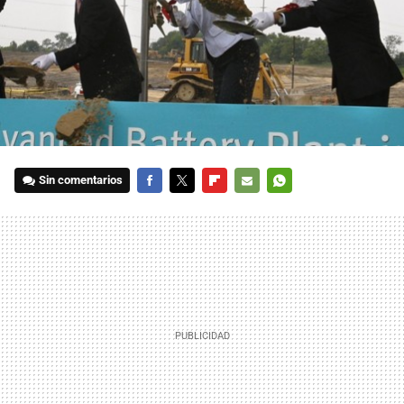
Sin comentarios
FACEBOOK
TWITTER
FLIPBOARD
E-
WHATSAPP
MAIL