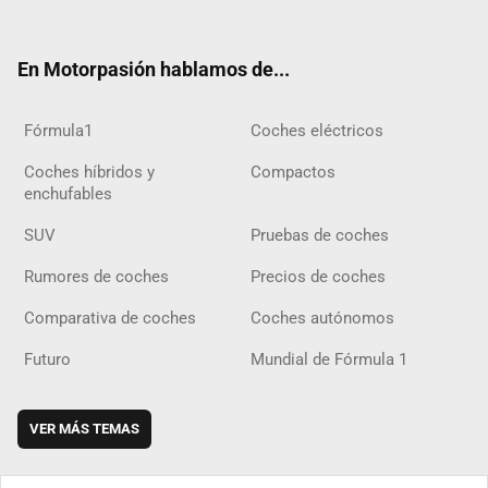
ter
ebo
ube
agra
gra
boar
ok
ok
m
m
d
En Motorpasión hablamos de...
Fórmula1
Coches eléctricos
Coches híbridos y
Compactos
enchufables
SUV
Pruebas de coches
Rumores de coches
Precios de coches
Comparativa de coches
Coches autónomos
Futuro
Mundial de Fórmula 1
VER MÁS TEMAS