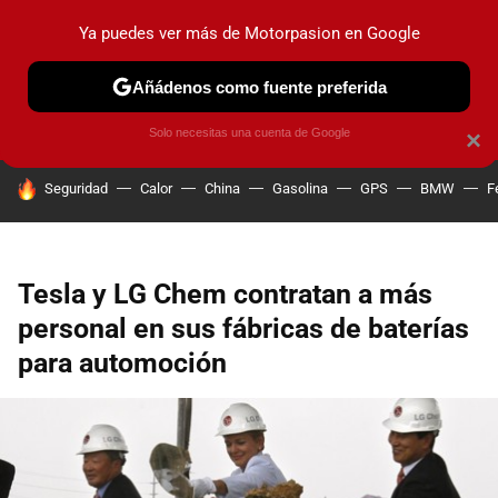
Ya puedes ver más de Motorpasion en Google
PRUEBAS
COCHES ELÉCTRICOS
OBSERVATORIO
F1
Añádenos como fuente preferida
Solo necesitas una cuenta de Google
×
HOY SE HABLA DE
Seguridad
Calor
China
Gasolina
GPS
BMW
F
Tesla y LG Chem contratan a más
personal en sus fábricas de baterías
para automoción