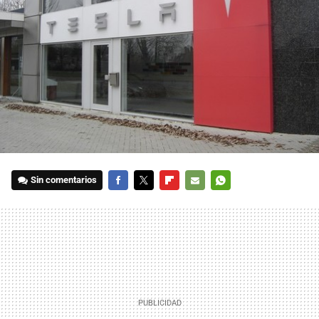
Sin comentarios
FACEBOOK
TWITTER
FLIPBOARD
E-
WHATSAPP
MAIL