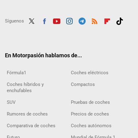
Síguenos
Twit
Fac
Yout
Inst
Tele
RSS
Flip
Tikt
ter
ebo
ube
agra
gra
boar
ok
ok
m
m
d
En Motorpasión hablamos de...
Fórmula1
Coches eléctricos
Coches híbridos y
Compactos
enchufables
SUV
Pruebas de coches
Rumores de coches
Precios de coches
Comparativa de coches
Coches autónomos
Futuro
Mundial de Fórmula 1