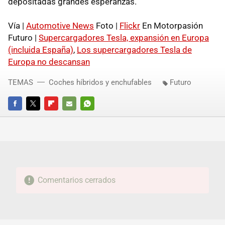
depositadas grandes esperanzas.
Vía |
Automotive News
Foto |
Flickr
En Motorpasión
Futuro |
Supercargadores Tesla, expansión en Europa
(incluida España)
,
Los supercargadores Tesla de
Europa no descansan
TEMAS
Coches híbridos y enchufables
Futuro
FACEBOOK
TWITTER
FLIPBOARD
E-
WHATSAPP
MAIL
Comentarios cerrados