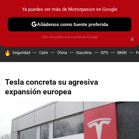
Ya puedes ver más de Motorpasion en Google
PRUEBAS
COCHES ELÉCTRICOS
OBSERVATORIO
F1
Añádenos como fuente preferida
Solo necesitas una cuenta de Google
×
HOY SE HABLA DE
Seguridad
Calor
China
Gasolina
GPS
BMW
F
Tesla concreta su agresiva
expansión europea