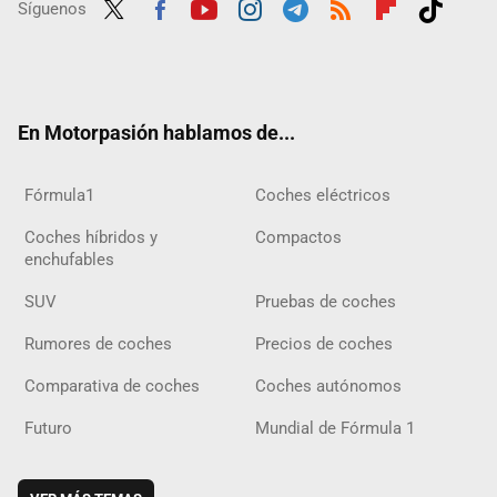
Síguenos
Twit
Fac
Yout
Inst
Tele
RSS
Flip
Tikt
ter
ebo
ube
agra
gra
boar
ok
ok
m
m
d
En Motorpasión hablamos de...
Fórmula1
Coches eléctricos
Coches híbridos y
Compactos
enchufables
SUV
Pruebas de coches
Rumores de coches
Precios de coches
Comparativa de coches
Coches autónomos
Futuro
Mundial de Fórmula 1