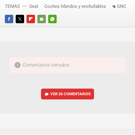
TEMAS
Seat
Coches híbridos y enchufables
GNC
FACEBOOK
TWITTER
FLIPBOARD
E-
WHATSAPP
MAIL
Comentarios cerrados
VER
26 COMENTARIOS