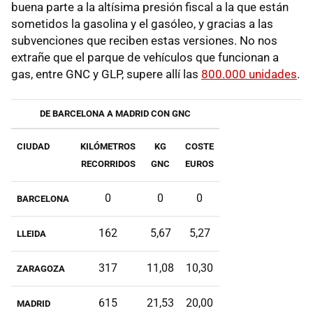
buena parte a la altísima presión fiscal a la que están
sometidos la gasolina y el gasóleo, y gracias a las
subvenciones que reciben estas versiones. No nos
extrañe que el parque de vehículos que funcionan a
gas, entre GNC y GLP, supere allí las
800.000 unidades
.
DE BARCELONA A MADRID CON GNC
CIUDAD
KILÓMETROS
KG
COSTE
RECORRIDOS
GNC
EUROS
0
0
0
BARCELONA
162
5,67
5,27
LLEIDA
317
11,08
10,30
ZARAGOZA
615
21,53
20,00
MADRID