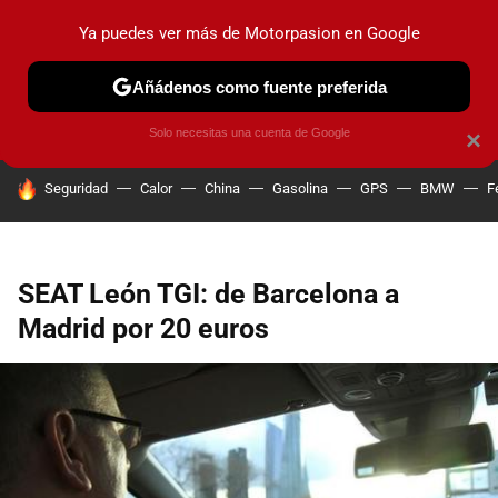
Ya puedes ver más de Motorpasion en Google
PRUEBAS
COCHES ELÉCTRICOS
OBSERVATORIO
F1
Añádenos como fuente preferida
Solo necesitas una cuenta de Google
×
HOY SE HABLA DE
Seguridad
Calor
China
Gasolina
GPS
BMW
F
SEAT León TGI: de Barcelona a
Madrid por 20 euros