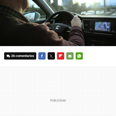
26 comentarios
FACEBOOK
TWITTER
FLIPBOARD
E-
WHATSAPP
MAIL