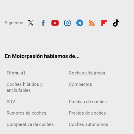
Síguenos
Twit
Fac
Yout
Inst
Tele
RSS
Flip
Tikt
ter
ebo
ube
agra
gra
boar
ok
ok
m
m
d
En Motorpasión hablamos de...
Fórmula1
Coches eléctricos
Coches híbridos y
Compactos
enchufables
SUV
Pruebas de coches
Rumores de coches
Precios de coches
Comparativa de coches
Coches autónomos