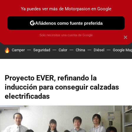
Ya puedes ver más de Motorpasion en Google
PRUEBAS
COCHES ELÉCTRICOS
OBSERVATORIO
F1
Añádenos como fuente preferida
Solo necesitas una cuenta de Google
×
HOY SE HABLA DE
Camper
Seguridad
Calor
China
Diésel
Google Ma
Proyecto EVER, refinando la
inducción para conseguir calzadas
electrificadas