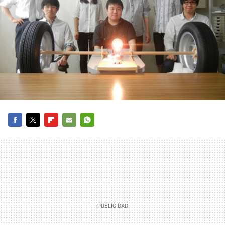
FACEBOOK
TWITTER
FLIPBOARD
E-
WHATSAPP
MAIL