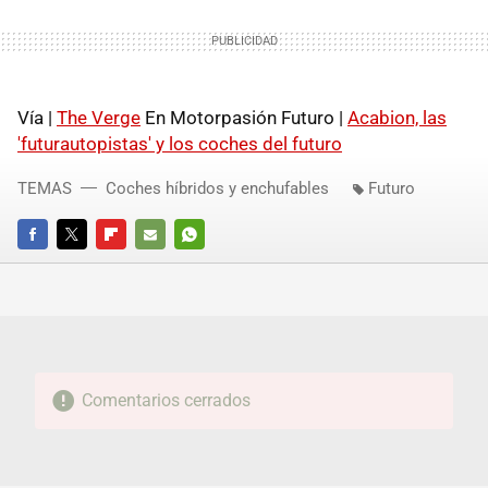
Vía |
The Verge
En Motorpasión Futuro |
Acabion, las
'futurautopistas' y los coches del futuro
TEMAS
Coches híbridos y enchufables
Futuro
FACEBOOK
TWITTER
FLIPBOARD
E-
WHATSAPP
MAIL
Comentarios cerrados