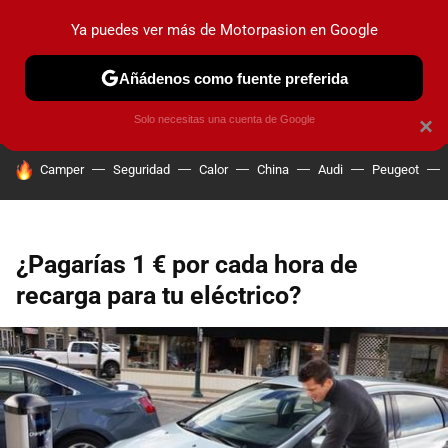
Ya puedes ver más de Motorpasion en Google
PRUEBAS
COCHES ELÉCTRICOS
OBSERVATORIO
F1
Añádenos como fuente preferida
Solo necesitas una cuenta de Google
×
HOY SE HABLA DE
Camper
Seguridad
Calor
China
Audi
Peugeot
¿Pagarías 1 € por cada hora de
recarga para tu eléctrico?