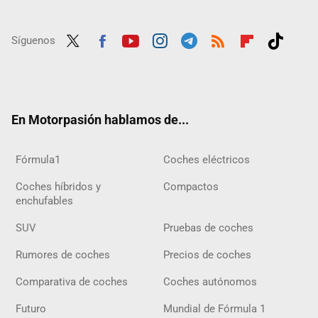
Síguenos
Twit
Fac
Yout
Inst
Tele
RSS
Flip
Tikt
ter
ebo
ube
agra
gra
boar
ok
ok
m
m
d
En Motorpasión hablamos de...
Fórmula1
Coches eléctricos
Coches híbridos y
Compactos
enchufables
SUV
Pruebas de coches
Rumores de coches
Precios de coches
Comparativa de coches
Coches autónomos
Futuro
Mundial de Fórmula 1