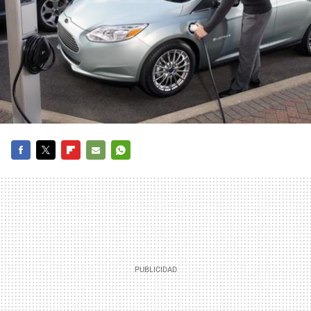
FACEBOOK
TWITTER
FLIPBOARD
E-
WHATSAPP
MAIL