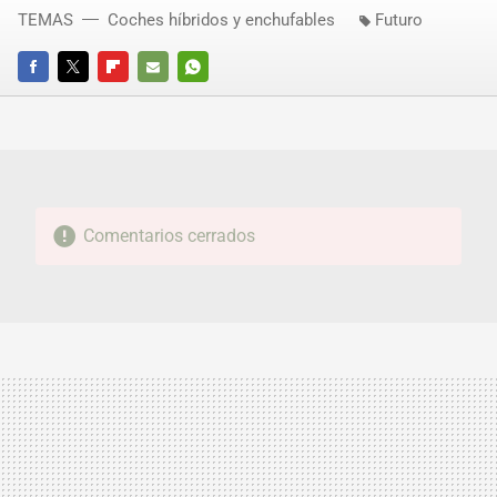
TEMAS
Coches híbridos y enchufables
Futuro
FACEBOOK
TWITTER
FLIPBOARD
E-
WHATSAPP
MAIL
Comentarios cerrados