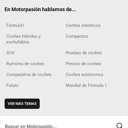
ok
m
m
d
En Motorpasión hablamos de...
Fórmula1
Coches eléctricos
Coches híbridos y
Compactos
enchufables
SUV
Pruebas de coches
Rumores de coches
Precios de coches
Comparativa de coches
Coches autónomos
Futuro
Mundial de Fórmula 1
VER MÁS TEMAS