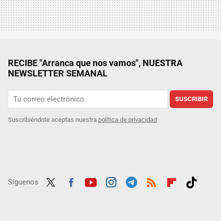
RECIBE "Arranca que nos vamos", NUESTRA
NEWSLETTER SEMANAL
SUSCRIBIR
Suscribiéndote aceptas nuestra
política de privacidad
Síguenos
Twit
Fac
Yout
Inst
Tele
RSS
Flip
Tikt
ter
ebo
ube
agra
gra
boar
ok