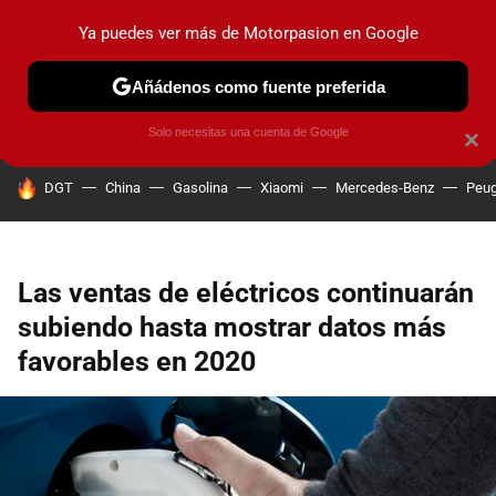
Ya puedes ver más de Motorpasion en Google
PRUEBAS
COCHES ELÉCTRICOS
OBSERVATORIO
F1
Añádenos como fuente preferida
Solo necesitas una cuenta de Google
×
HOY SE HABLA DE
DGT
China
Gasolina
Xiaomi
Mercedes-Benz
Peug
Las ventas de eléctricos continuarán
subiendo hasta mostrar datos más
favorables en 2020