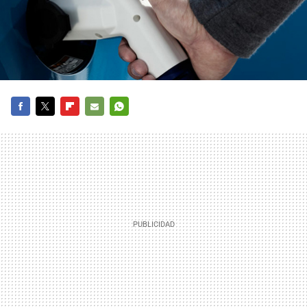
FACEBOOK
TWITTER
FLIPBOARD
E-
WHATSAPP
MAIL