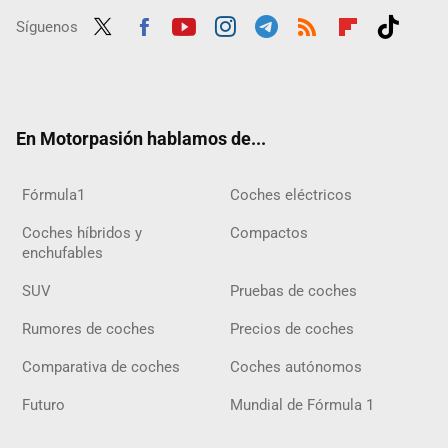
Síguenos
Twit
Fac
Yout
Inst
Tele
RSS
Flip
Tikt
ter
ebo
ube
agra
gra
boar
ok
ok
m
m
d
En Motorpasión hablamos de...
Fórmula1
Coches eléctricos
Coches híbridos y
Compactos
enchufables
SUV
Pruebas de coches
Rumores de coches
Precios de coches
Comparativa de coches
Coches autónomos
Futuro
Mundial de Fórmula 1