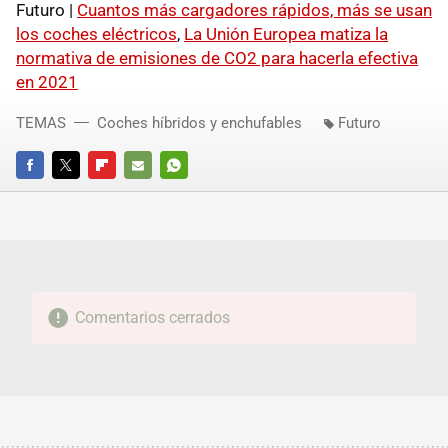
Futuro |
Cuantos más cargadores rápidos, más se usan
los coches eléctricos
,
La Unión Europea matiza la
normativa de emisiones de CO2 para hacerla efectiva
en 2021
TEMAS
Coches híbridos y enchufables
Futuro
FACEBOOK
TWITTER
FLIPBOARD
E-
WHATSAPP
MAIL
Comentarios cerrados