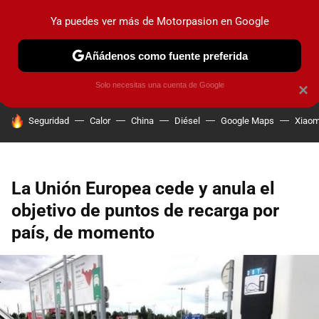
Ya puedes ver más de Motorpasion en Google
PRUEBAS
COCHES ELÉCTRICOS
OBSERVATORIO
F1
Añádenos como fuente preferida
Solo necesitas una cuenta de Google
×
HOY SE HABLA DE
Seguridad
Calor
China
Diésel
Google Maps
Xiaom
La Unión Europea cede y anula el
objetivo de puntos de recarga por
país, de momento