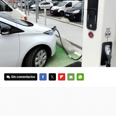
Sin comentarios
FACEBOOK
TWITTER
FLIPBOARD
E-
WHATSAPP
MAIL