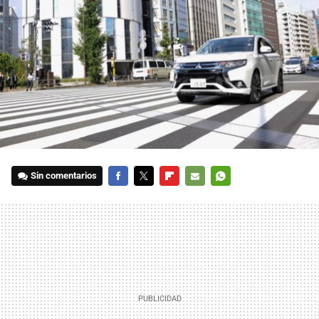
Sin comentarios
FACEBOOK
TWITTER
FLIPBOARD
E-
WHATSAPP
MAIL