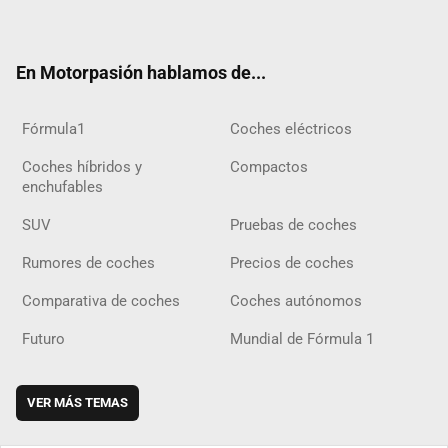
ter
ebo
ube
agra
gra
boar
ok
ok
m
m
d
En Motorpasión hablamos de...
Fórmula1
Coches eléctricos
Coches híbridos y
Compactos
enchufables
SUV
Pruebas de coches
Rumores de coches
Precios de coches
Comparativa de coches
Coches autónomos
Futuro
Mundial de Fórmula 1
VER MÁS TEMAS