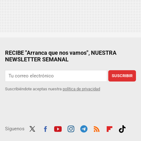
RECIBE "Arranca que nos vamos", NUESTRA
NEWSLETTER SEMANAL
SUSCRIBIR
Suscribiéndote aceptas nuestra
política de privacidad
Síguenos
Twit
Fac
Yout
Inst
Tele
RSS
Flip
Tikt