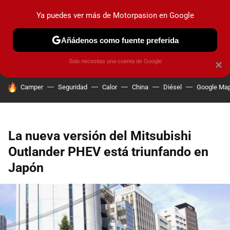
Ya puedes ver más de Motorpasion en Google
PRUEBAS
COCHES ELÉCTRICOS
OBSERVATORIO
F1
Añádenos como fuente preferida
Solo necesitas una cuenta de Google
×
HOY SE HABLA DE
Camper
Seguridad
Calor
China
Diésel
Google Ma
La nueva versión del Mitsubishi
Outlander PHEV está triunfando en
Japón