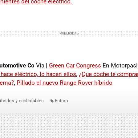
nientes del coche eléctrico.
utomotive Co
Vía |
Green Car Congress
En Motorpasi
 hace eléctrico, lo hacen ellos
,
¿Que coche te comprarí
lema?
,
Pillado el nuevo Range Rover híbrido
íbridos y enchufables
Futuro