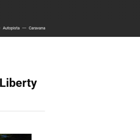
Autopista
Caravana
n
Liberty