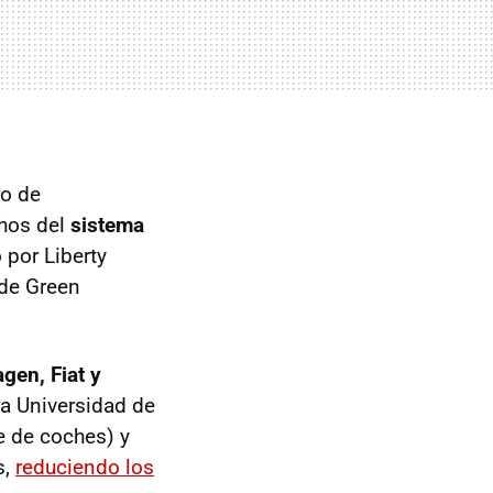
io de
chos del
sistema
 por Liberty
 de Green
gen, Fiat y
la Universidad de
e de coches) y
s,
reduciendo los