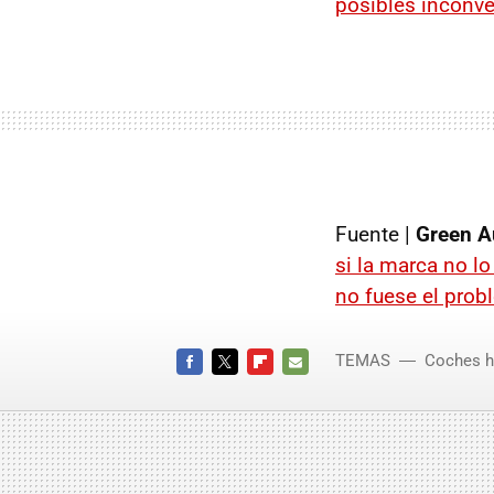
posibles inconve
Fuente |
Green A
si la marca no lo
no fuese el prob
TEMAS
Coches h
FACEBOOK
TWITTER
FLIPBOARD
E-
MAIL