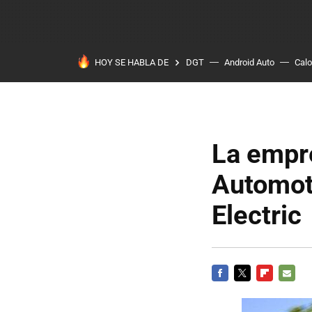
HOY SE HABLA DE
DGT
Android Auto
Calo
La empr
Automoti
Electric
FACEBOOK
TWITTER
FLIPBOARD
E-
MAIL