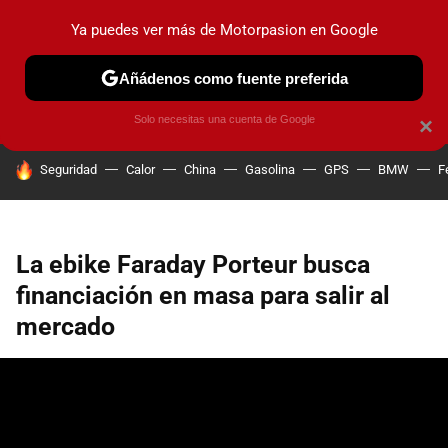
Ya puedes ver más de Motorpasion en Google
PRUEBAS
COCHES ELÉCTRICOS
OBSERVATORIO
F1
Añádenos como fuente preferida
Solo necesitas una cuenta de Google
×
HOY SE HABLA DE
Seguridad
Calor
China
Gasolina
GPS
BMW
F
La ebike Faraday Porteur busca
financiación en masa para salir al
mercado