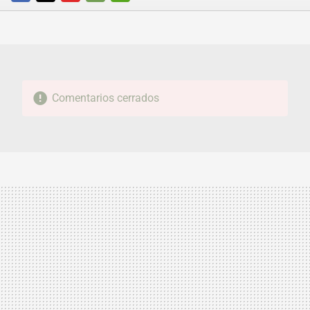
FACEBOOK
TWITTER
FLIPBOARD
E-
WHATSAPP
MAIL
Comentarios cerrados