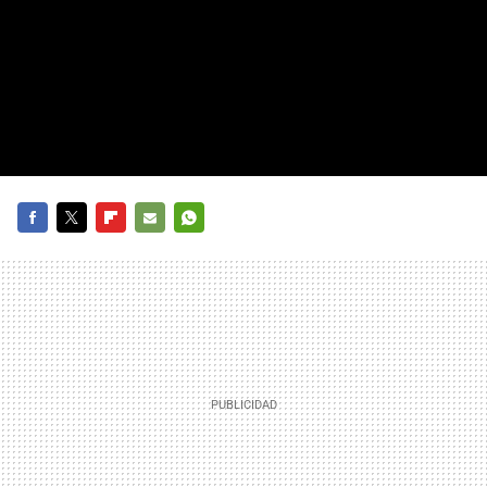
FACEBOOK
TWITTER
FLIPBOARD
E-
WHATSAPP
MAIL