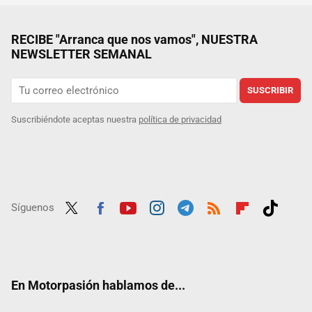
RECIBE "Arranca que nos vamos", NUESTRA
NEWSLETTER SEMANAL
SUSCRIBIR
Suscribiéndote aceptas nuestra
política de privacidad
Síguenos
Twit
Fac
Yout
Inst
Tele
RSS
Flip
Tikt
ter
ebo
ube
agra
gra
boar
ok
ok
m
m
d
En Motorpasión hablamos de...