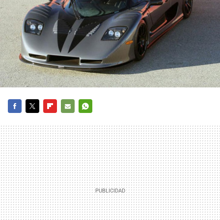
FACEBOOK
TWITTER
FLIPBOARD
E-
WHATSAPP
MAIL