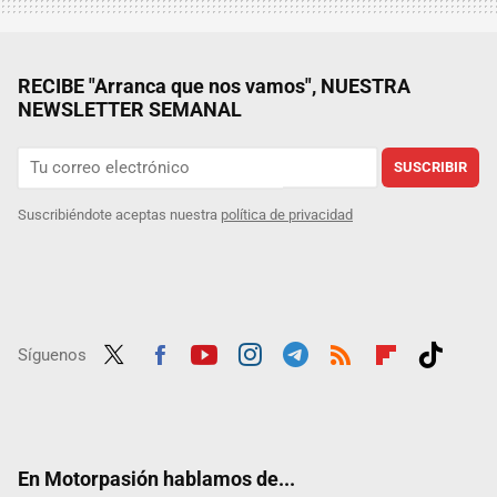
RECIBE "Arranca que nos vamos", NUESTRA
NEWSLETTER SEMANAL
SUSCRIBIR
Suscribiéndote aceptas nuestra
política de privacidad
Síguenos
Twit
Fac
Yout
Inst
Tele
RSS
Flip
Tikt
ter
ebo
ube
agra
gra
boar
ok
ok
m
m
d
En Motorpasión hablamos de...