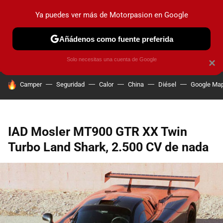
Ya puedes ver más de Motorpasion en Google
PRUEBAS
COCHES ELÉCTRICOS
OBSERVATORIO
F1
Añádenos como fuente preferida
Solo necesitas una cuenta de Google
×
HOY SE HABLA DE
Camper
Seguridad
Calor
China
Diésel
Google Ma
IAD Mosler MT900 GTR XX Twin
Turbo Land Shark, 2.500 CV de nada