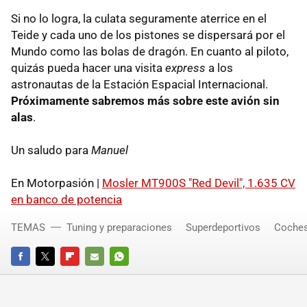
Si no lo logra, la culata seguramente aterrice en el
Teide y cada uno de los pistones se dispersará por el
Mundo como las bolas de dragón. En cuanto al piloto,
quizás pueda hacer una visita
express
a los
astronautas de la Estación Espacial Internacional.
Próximamente sabremos más sobre este avión sin
alas
.
Un saludo para
Manuel
En Motorpasión |
Mosler MT900S "Red Devil", 1.635 CV
en banco de potencia
TEMAS
Tuning y preparaciones
Superdeportivos
Coches
FACEBOOK
TWITTER
FLIPBOARD
E-
WHATSAPP
MAIL