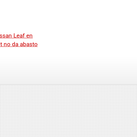
issan Leaf en
t no da abasto