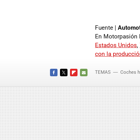
Fuente |
Automot
En Motorpasión 
Estados Unidos
,
con la producción
TEMAS
Coches h
FACEBOOK
TWITTER
FLIPBOARD
E-
MAIL