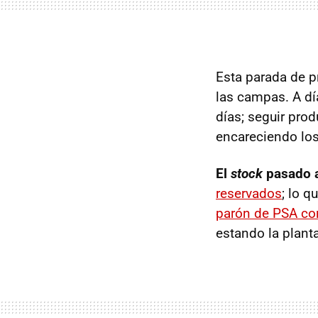
Esta parada de pr
las campas. A dí
días; seguir pro
encareciendo los
El
stock
pasado a
reservados
; lo 
parón de
PSA
con
estando la plant