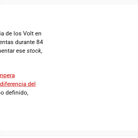
a de los Volt en
entas durante 84
mentar ese
stock
,
mpera
diferencia del
po definido,