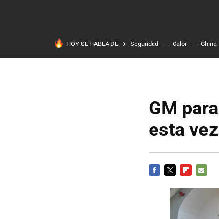
HOY SE HABLA DE
Seguridad
Calor
China
GM para 
esta ve
FACEBOOK
TWITTER
FLIPBOARD
E-
MAIL