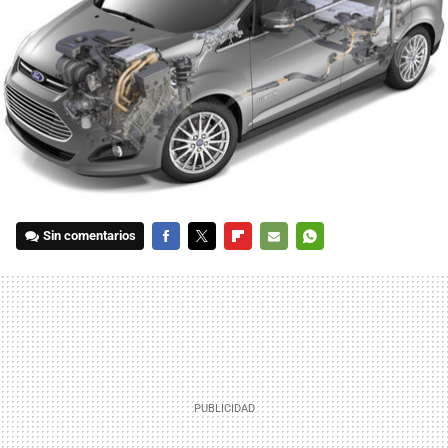
Sin comentarios
FACEBOOK
TWITTER
FLIPBOARD
E-
WHATSAPP
MAIL