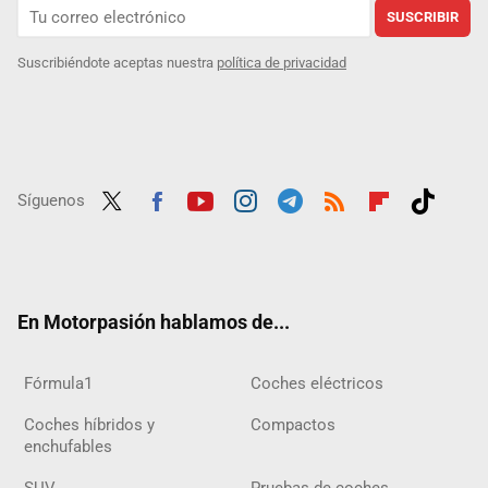
SUSCRIBIR
Suscribiéndote aceptas nuestra
política de privacidad
Síguenos
Twit
Fac
Yout
Inst
Tele
RSS
Flip
Tikt
ter
ebo
ube
agra
gra
boar
ok
ok
m
m
d
En Motorpasión hablamos de...
Fórmula1
Coches eléctricos
Coches híbridos y
Compactos
enchufables