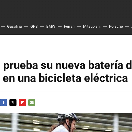
Gasolina
GPS
BMW
Ferrari
Mitsubishi
Porsche
 prueba su nueva batería 
 en una bicicleta eléctrica
FACEBOOK
TWITTER
FLIPBOARD
E-
MAIL