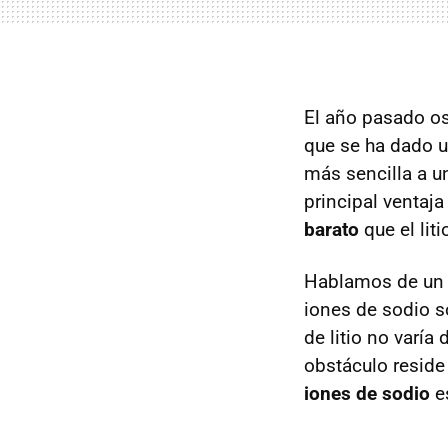
El año pasado o
que se ha dado u
más sencilla a u
principal ventaja
barato
que el liti
Hablamos de un
iones de sodio s
de litio no varí
obstáculo reside
iones de sodio
es