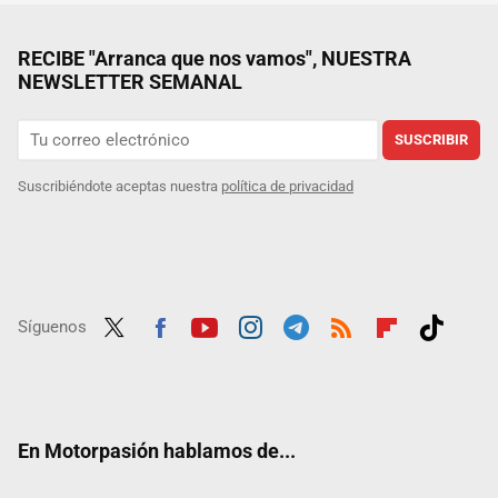
RECIBE "Arranca que nos vamos", NUESTRA
NEWSLETTER SEMANAL
SUSCRIBIR
Suscribiéndote aceptas nuestra
política de privacidad
Síguenos
Twit
Fac
Yout
Inst
Tele
RSS
Flip
Tikt
ter
ebo
ube
agra
gra
boar
ok
ok
m
m
d
En Motorpasión hablamos de...