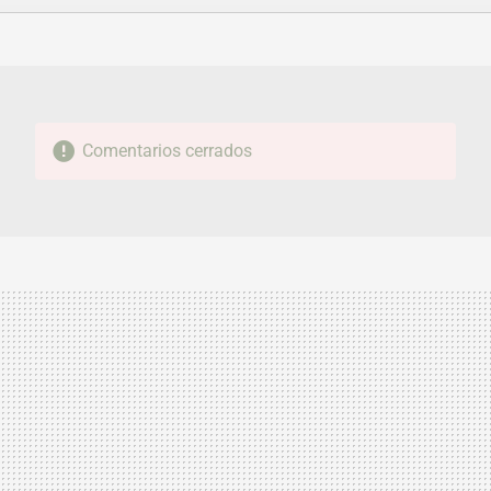
FACEBOOK
TWITTER
FLIPBOARD
E-
WHATSAPP
MAIL
Comentarios cerrados