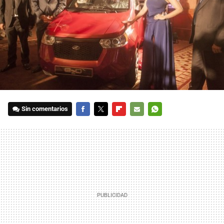
Sin comentarios
FACEBOOK
TWITTER
FLIPBOARD
E-
WHATSAPP
MAIL