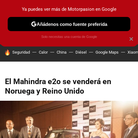
Ya puedes ver más de Motorpasion en Google
PRUEBAS
COCHES ELÉCTRICOS
OBSERVATORIO
F1
Añádenos como fuente preferida
Solo necesitas una cuenta de Google
×
HOY SE HABLA DE
Seguridad
Calor
China
Diésel
Google Maps
Xiaom
El Mahindra e2o se venderá en
Noruega y Reino Unido