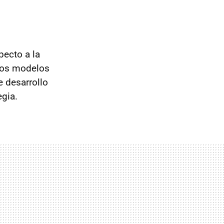
pecto a la
vos modelos
e desarrollo
egia.