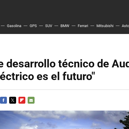
Gasolina
GPS
SUV
BMW
Ferrari
Mitsubishi
Asto
de desarrollo técnico de Aud
éctrico es el futuro"
FACEBOOK
TWITTER
FLIPBOARD
E-
MAIL