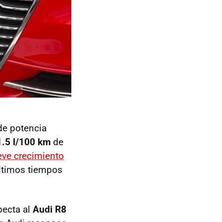
e potencia
1.5 l/100 km
de
eve crecimiento
ltimos tiempos
pecta al
Audi R8