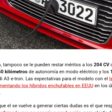
 tampoco se le pueden restar méritos a los
204 CV
d
50 kilómetros
de autonomía en modo eléctrico y los
 A3 e-tron. Las expectativas para el modelo con el
l
imentando los híbridos enchufables en EEUU
en los ú
.
ue el se vuelve a generar ciertas dudas es el que res