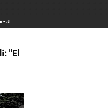
n Martin
i: "El