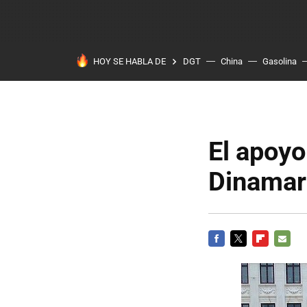
HOY SE HABLA DE
DGT
China
Gasolina
El apoyo
Dinamar
FACEBOOK
TWITTER
FLIPBOARD
E-
MAIL