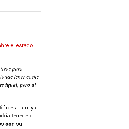
obre el estado
otivos para
donde tener coche
 igual, pero al
ión es caro, ya
dría tener en
os con su