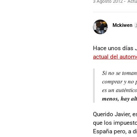
3 Agosto 2012
Actu
Mckiwen
Hace unos días 
actual del autom
Si no se toman
comprar y no p
es un auténtic
menos, hay alt
Querido Javier, 
que los impuesto
España pero, a d