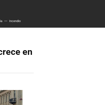
ña
Incendio
 crece en