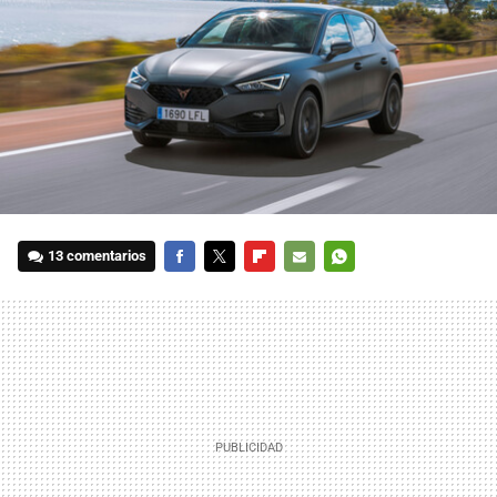
13 comentarios
FACEBOOK
TWITTER
FLIPBOARD
E-
WHATSAPP
MAIL