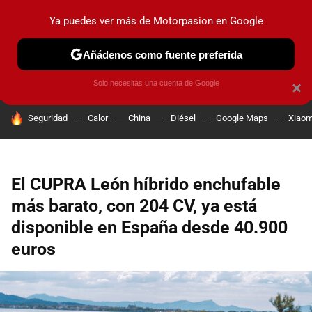
Ya puedes ver más de Motorpasion en Google
PRUEBAS
COCHES ELÉCTRICOS
OBSERVATORIO
F1
Añádenos como fuente preferida
Solo necesitas una cuenta de Google
×
HOY SE HABLA DE
Seguridad
Calor
China
Diésel
Google Maps
Xiaom
El CUPRA León híbrido enchufable
más barato, con 204 CV, ya está
disponible en España desde 40.900
euros