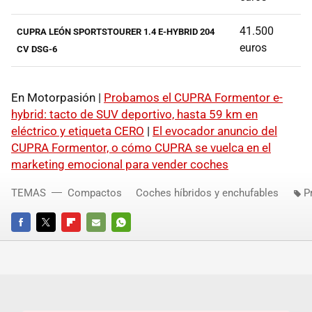
41.500
CUPRA LEÓN SPORTSTOURER 1.4 E-HYBRID 204
euros
CV DSG-6
En Motorpasión |
Probamos el CUPRA Formentor e-
hybrid: tacto de SUV deportivo, hasta 59 km en
eléctrico y etiqueta CERO
|
El evocador anuncio del
CUPRA Formentor, o cómo CUPRA se vuelca en el
marketing emocional para vender coches
TEMAS
Compactos
Coches híbridos y enchufables
P
FACEBOOK
TWITTER
FLIPBOARD
E-
WHATSAPP
MAIL