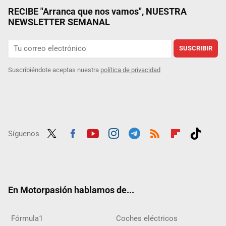
RECIBE "Arranca que nos vamos", NUESTRA
NEWSLETTER SEMANAL
SUSCRIBIR
Suscribiéndote aceptas nuestra
política de privacidad
Síguenos
Twit
Fac
Yout
Inst
Tele
RSS
Flip
Tikt
ter
ebo
ube
agra
gra
boar
ok
ok
m
m
d
En Motorpasión hablamos de...
Fórmula1
Coches eléctricos