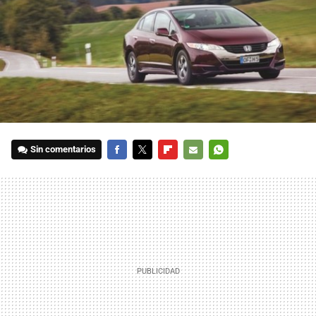
Sin comentarios
FACEBOOK
TWITTER
FLIPBOARD
E-
WHATSAPP
MAIL