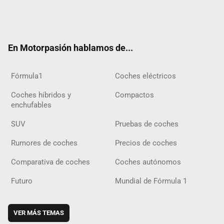
Twit
Fac
Yout
Inst
Tele
RSS
Flip
Tikt
ter
ebo
ube
agra
gra
boar
ok
ok
m
m
d
En Motorpasión hablamos de...
Fórmula1
Coches eléctricos
Coches híbridos y
Compactos
enchufables
SUV
Pruebas de coches
Rumores de coches
Precios de coches
Comparativa de coches
Coches autónomos
Futuro
Mundial de Fórmula 1
VER MÁS TEMAS