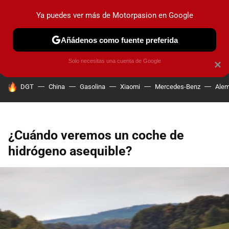
Ya puedes ver más de Motorpasion en Google
PRUEBAS
COCHES ELÉCTRICOS
OBSERVATORIO
F1
Añádenos como fuente preferida
Solo necesitas una cuenta de Google
×
HOY SE HABLA DE
DGT
China
Gasolina
Xiaomi
Mercedes-Benz
Alem
¿Cuándo veremos un coche de
hidrógeno asequible?