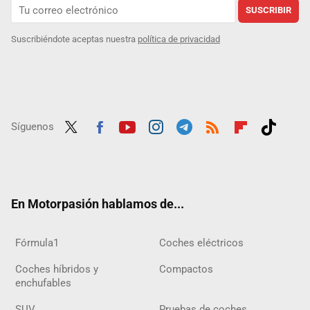
SUSCRIBIR
Suscribiéndote aceptas nuestra
política de privacidad
Síguenos
Twit
Fac
Yout
Inst
Tele
RSS
Flip
Tikt
ter
ebo
ube
agra
gra
boar
ok
ok
m
m
d
En Motorpasión hablamos de...
Fórmula1
Coches eléctricos
Coches híbridos y
Compactos
enchufables
SUV
Pruebas de coches