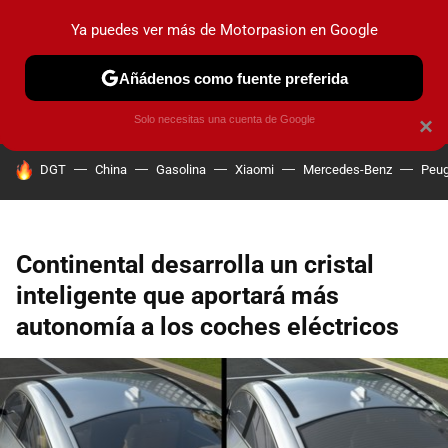
Ya puedes ver más de Motorpasion en Google
PRUEBAS
COCHES ELÉCTRICOS
OBSERVATORIO
F1
Añádenos como fuente preferida
Solo necesitas una cuenta de Google
×
HOY SE HABLA DE
DGT
China
Gasolina
Xiaomi
Mercedes-Benz
Peug
Continental desarrolla un cristal
inteligente que aportará más
autonomía a los coches eléctricos