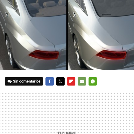
Sin comentarios
FACEBOOK
TWITTER
FLIPBOARD
E-
WHATSAPP
MAIL