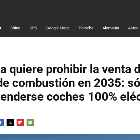
r
China
GPS
Google Maps
Porsche
Alemania
Aston 
ia quiere prohibir la venta 
de combustión en 2035: só
venderse coches 100% eléc
ACEBOOK
TWITTER
FLIPBOARD
E-
MAIL