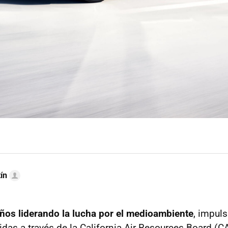
ín
 años liderando la lucha por el medioambiente
, impul
das a través de la California Air Resources Board (