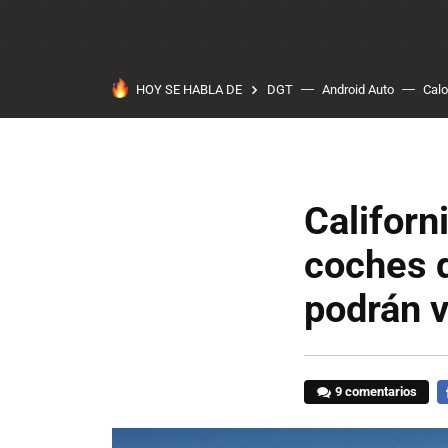
HOY SE HABLA DE
DGT
Android Auto
Calo
Californ
coches 
podrán 
9 comentarios
F