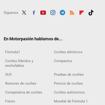
Síguenos
Twit
Fac
Yout
Inst
Tele
RSS
Flip
Tikt
ter
ebo
ube
agra
gra
boar
ok
ok
m
m
d
En Motorpasión hablamos de...
Fórmula1
Coches eléctricos
Coches híbridos y
Compactos
enchufables
SUV
Pruebas de coches
Rumores de coches
Precios de coches
Comparativa de coches
Coches autónomos
Futuro
Mundial de Fórmula 1