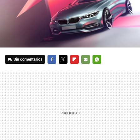
Sin comentarios
FACEBOOK
TWITTER
FLIPBOARD
E-
WHATSAPP
MAIL