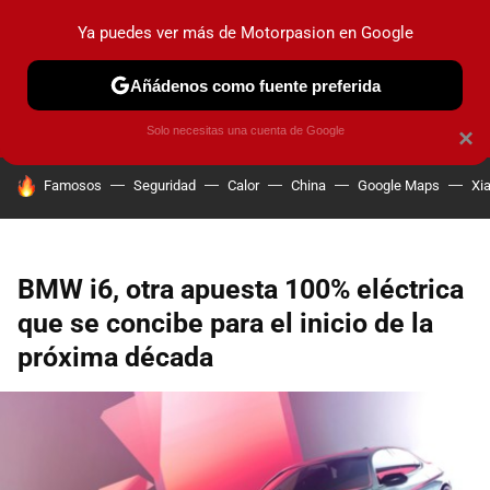
Ya puedes ver más de Motorpasion en Google
PRUEBAS
COCHES ELÉCTRICOS
OBSERVATORIO
F1
Añádenos como fuente preferida
Solo necesitas una cuenta de Google
×
HOY SE HABLA DE
Famosos
Seguridad
Calor
China
Google Maps
Xi
BMW i6, otra apuesta 100% eléctrica
que se concibe para el inicio de la
próxima década