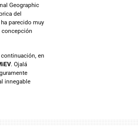
onal Geographic
brica del
e ha parecido muy
su concepción
 continuación, en
-MiEV
. Ojalá
eguramente
al innegable