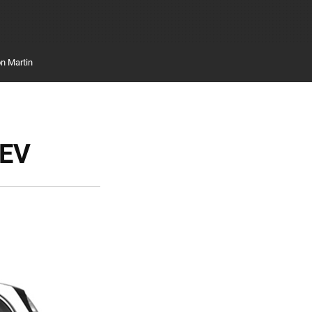
n Martin
iEV