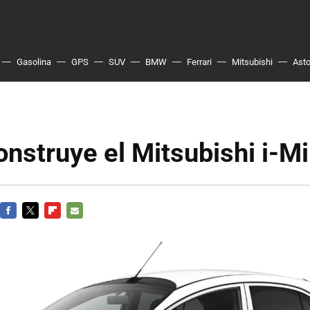
Gasolina
GPS
SUV
BMW
Ferrari
Mitsubishi
Asto
onstruye el Mitsubishi i-M
FACEBOOK
TWITTER
FLIPBOARD
E-
MAIL