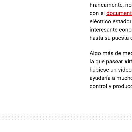
Francamente, no 
con el
documenta
eléctrico estado
interesante cono
hasta su puesta d
Algo más de medi
la que
pasear vir
hubiese un vídeo
ayudaría a mucho
control y produc