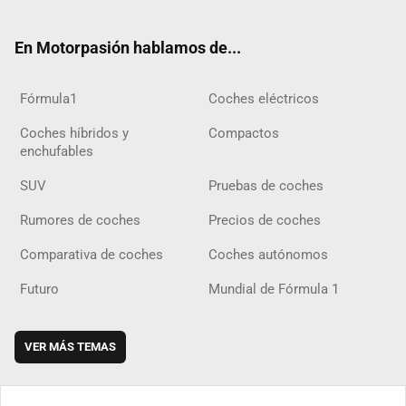
ter
ebo
ube
agra
gra
boar
ok
ok
m
m
d
En Motorpasión hablamos de...
Fórmula1
Coches eléctricos
Coches híbridos y
Compactos
enchufables
SUV
Pruebas de coches
Rumores de coches
Precios de coches
Comparativa de coches
Coches autónomos
Futuro
Mundial de Fórmula 1
VER MÁS TEMAS