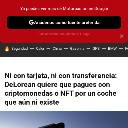
Ya puedes ver más de Motorpasion en Google
PRUEBAS
COCHES ELÉCTRICOS
OBSERVATORIO
F1
Añádenos como fuente preferida
Solo necesitas una cuenta de Google
×
HOY SE HABLA DE
Seguridad
Calor
China
Gasolina
GPS
BMW
F
Ni con tarjeta, ni con transferencia:
DeLorean quiere que pagues con
criptomonedas o NFT por un coche
que aún ni existe