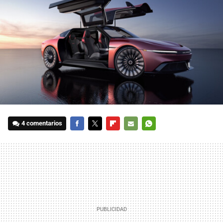
4 comentarios
FACEBOOK
TWITTER
FLIPBOARD
E-
WHATSAPP
MAIL