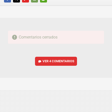
FACEBOOK
TWITTER
FLIPBOARD
E-
WHATSAPP
MAIL
Comentarios cerrados
VER
4 COMENTARIOS