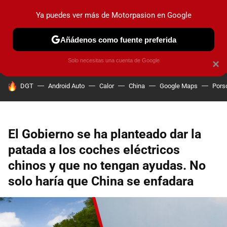
Ya puedes ver más de Motorpasion en Google
PRUEBAS
COCHES ELÉCTRICOS
OBSERVATORIO
F1
Añádenos como fuente preferida
Solo necesitas una cuenta de Google
×
HOY SE HABLA DE
DGT
Android Auto
Calor
China
Google Maps
Pors
El Gobierno se ha planteado dar la
patada a los coches eléctricos
chinos y que no tengan ayudas. No
solo haría que China se enfadara