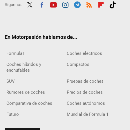
Síguenos
Twit
Fac
Yout
Inst
Tele
RSS
Flip
Tikt
ter
ebo
ube
agra
gra
boar
ok
ok
m
m
d
En Motorpasión hablamos de...
Fórmula1
Coches eléctricos
Coches híbridos y
Compactos
enchufables
SUV
Pruebas de coches
Rumores de coches
Precios de coches
Comparativa de coches
Coches autónomos
Futuro
Mundial de Fórmula 1