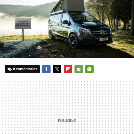
8 comentarios
FACEBOOK
TWITTER
FLIPBOARD
E-
WHATSAPP
MAIL