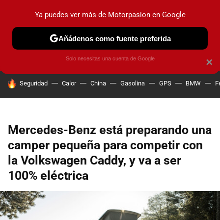
Ya puedes ver más de Motorpasion en Google
PRUEBAS
COCHES ELÉCTRICOS
OBSERVATORIO
F1
Añádenos como fuente preferida
Solo necesitas una cuenta de Google
×
HOY SE HABLA DE
Seguridad
Calor
China
Gasolina
GPS
BMW
F
Mercedes-Benz está preparando una
camper pequeña para competir con
la Volkswagen Caddy, y va a ser
100% eléctrica