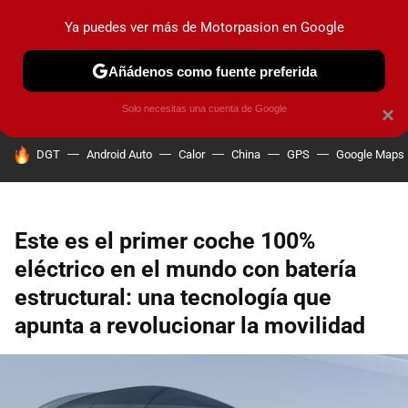
Ya puedes ver más de Motorpasion en Google
PRUEBAS
COCHES ELÉCTRICOS
OBSERVATORIO
F1
Añádenos como fuente preferida
Solo necesitas una cuenta de Google
×
HOY SE HABLA DE
DGT
Android Auto
Calor
China
GPS
Google Maps
Este es el primer coche 100%
eléctrico en el mundo con batería
estructural: una tecnología que
apunta a revolucionar la movilidad