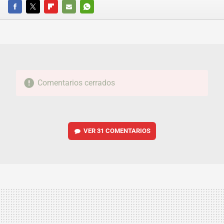
FACEBOOK
TWITTER
FLIPBOARD
E-
WHATSAPP
MAIL
Comentarios cerrados
VER
31 COMENTARIOS