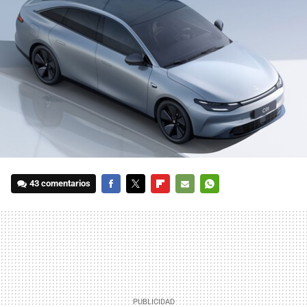
43 comentarios
FACEBOOK
TWITTER
FLIPBOARD
E-
WHATSAPP
MAIL