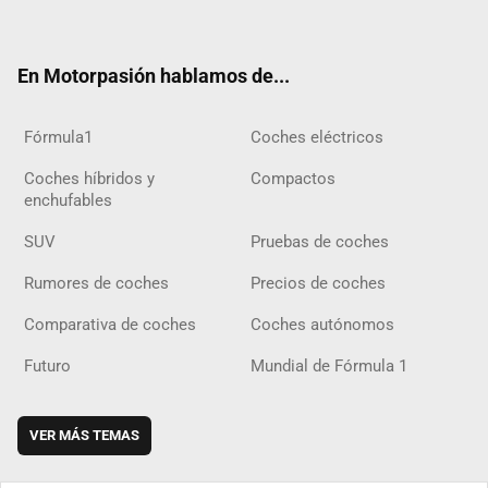
ter
ebo
ube
agra
gra
boar
ok
ok
m
m
d
En Motorpasión hablamos de...
Fórmula1
Coches eléctricos
Coches híbridos y
Compactos
enchufables
SUV
Pruebas de coches
Rumores de coches
Precios de coches
Comparativa de coches
Coches autónomos
Futuro
Mundial de Fórmula 1
VER MÁS TEMAS