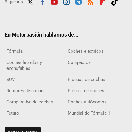
Síguenos
Twit
Fac
Yout
Inst
Tele
RSS
Flip
Tikt
ter
ebo
ube
agra
gra
boar
ok
ok
m
m
d
En Motorpasión hablamos de...
Fórmula1
Coches eléctricos
Coches híbridos y
Compactos
enchufables
SUV
Pruebas de coches
Rumores de coches
Precios de coches
Comparativa de coches
Coches autónomos
Futuro
Mundial de Fórmula 1
VER MÁS TEMAS