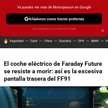
Ya puedes ver más de Motorpasion en Google
PRUEBAS
COCHES ELÉCTRICOS
OBSERVATORIO
F1
Añádenos como fuente preferida
Solo necesitas una cuenta de Google
×
HOY SE HABLA DE
Seguridad
Calor
China
Gasolina
GPS
BMW
F
El coche eléctrico de Faraday Future
se resiste a morir: así es la excesiva
pantalla trasera del FF91