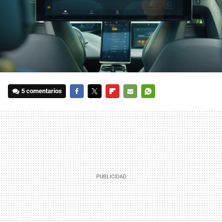
5 comentarios
FACEBOOK
TWITTER
FLIPBOARD
E-
WHATSAPP
MAIL