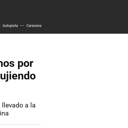
Autopista
Caravana
nos por
rujiendo
 llevado a la
ina