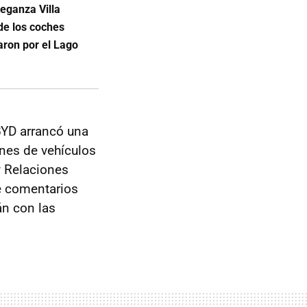
leganza Villa
de los coches
aron por el Lago
BYD arrancó una
ones de vehículos
y Relaciones
de comentarios
án con las