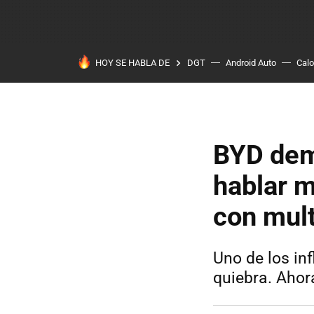
HOY SE HABLA DE
DGT
Android Auto
Calo
BYD dem
hablar m
con mult
Uno de los in
quiebra. Ahor