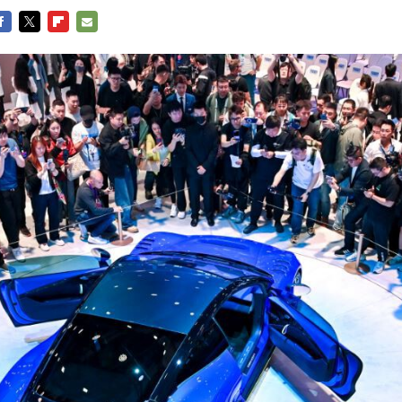
ACEBOOK
TWITTER
FLIPBOARD
E-
MAIL