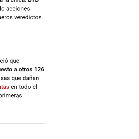
do acciones
imeros veredictos.
ció que
uesto a otros 126
lsas que dañan
ntas
en todo el
 primeras