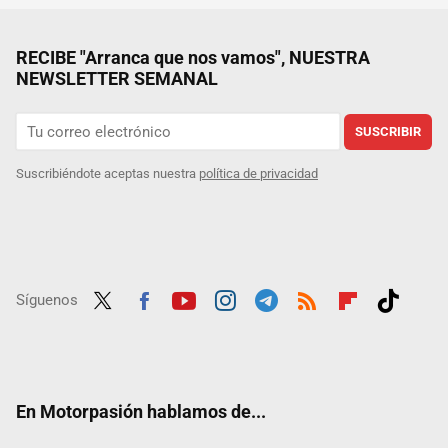
RECIBE "Arranca que nos vamos", NUESTRA
NEWSLETTER SEMANAL
SUSCRIBIR
Suscribiéndote aceptas nuestra
política de privacidad
Síguenos
Twit
Fac
Yout
Inst
Tele
RSS
Flip
Tikt
ter
ebo
ube
agra
gra
boar
ok
ok
m
m
d
En Motorpasión hablamos de...