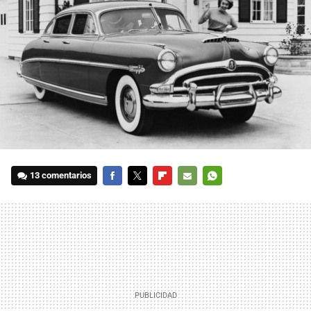
13 comentarios
FACEBOOK
TWITTER
FLIPBOARD
E-
WHATSAPP
MAIL