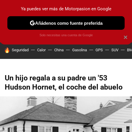
Ya puedes ver más de Motorpasion en Google
PRUEBAS
COCHES ELÉCTRICOS
OBSERVATORIO
F1
Añádenos como fuente preferida
Solo necesitas una cuenta de Google
×
HOY SE HABLA DE
Seguridad
Calor
China
Gasolina
GPS
SUV
B
Un hijo regala a su padre un '53
Hudson Hornet, el coche del abuelo