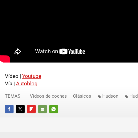
Vídeo |
Youtube
Vía |
Autoblog
TEMAS
Vídeos de coches
Clásicos
Hudson
Hud
FACEBOOK
TWITTER
FLIPBOARD
E-
WHATSAPP
MAIL