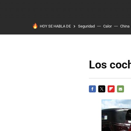
HOY SE HABLA DE
Seguridad
Calor
China
Los coch
FACEBOOK
TWITTER
FLIPBOARD
E-
MAIL