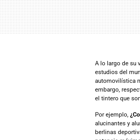
A lo largo de s
estudios del mun
automovilística
embargo, respect
el tintero que so
Por ejemplo,
¿Co
alucinantes y al
berlinas deporti