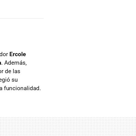
ador
Ercole
a
. Además,
r de las
regió su
a funcionalidad.