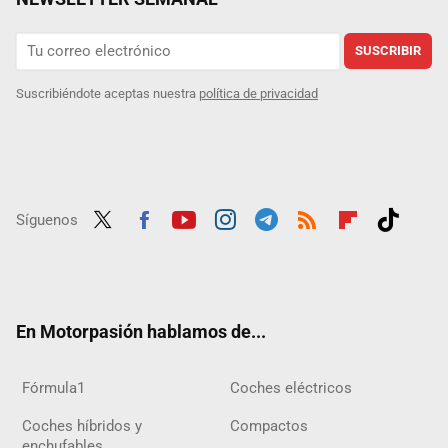
SUSCRIBIR
Suscribiéndote aceptas nuestra
política de privacidad
Síguenos
Twit
Fac
Yout
Inst
Tele
RSS
Flip
Tikt
ter
ebo
ube
agra
gra
boar
ok
ok
m
m
d
En Motorpasión hablamos de...
Fórmula1
Coches eléctricos
Coches híbridos y
Compactos
enchufables