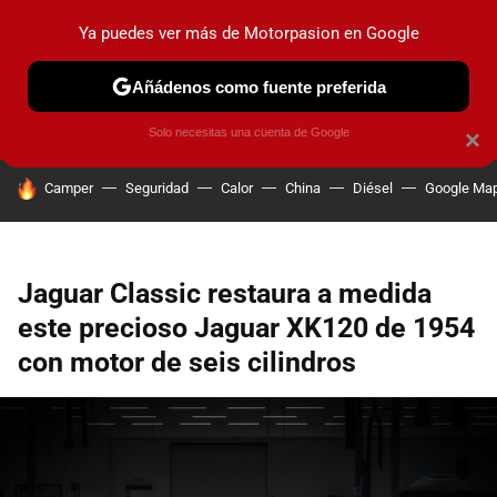
Ya puedes ver más de Motorpasion en Google
PRUEBAS
COCHES ELÉCTRICOS
OBSERVATORIO
F1
Añádenos como fuente preferida
Solo necesitas una cuenta de Google
×
HOY SE HABLA DE
Camper
Seguridad
Calor
China
Diésel
Google Ma
Jaguar Classic restaura a medida
este precioso Jaguar XK120 de 1954
con motor de seis cilindros