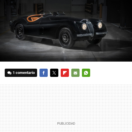
1 comentario
FACEBOOK
TWITTER
FLIPBOARD
E-
WHATSAPP
MAIL