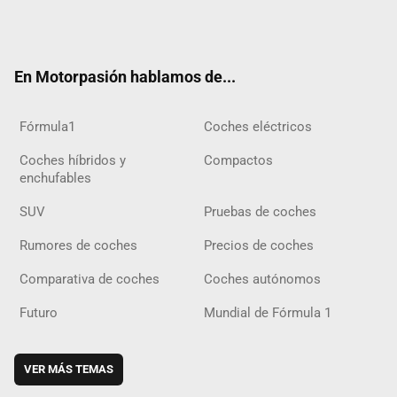
Twit
Fac
Yout
Inst
Tele
RSS
Flip
Tikt
ter
ebo
ube
agra
gra
boar
ok
ok
m
m
d
En Motorpasión hablamos de...
Fórmula1
Coches eléctricos
Coches híbridos y
Compactos
enchufables
SUV
Pruebas de coches
Rumores de coches
Precios de coches
Comparativa de coches
Coches autónomos
Futuro
Mundial de Fórmula 1
VER MÁS TEMAS