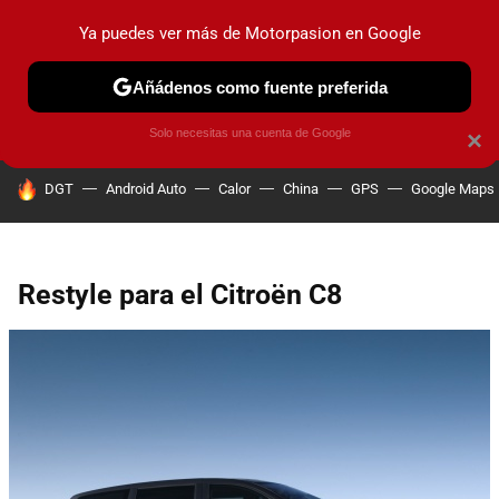
Ya puedes ver más de Motorpasion en Google
PRUEBAS
COCHES ELÉCTRICOS
OBSERVATORIO
F1
Añádenos como fuente preferida
Solo necesitas una cuenta de Google
×
HOY SE HABLA DE
DGT
Android Auto
Calor
China
GPS
Google Maps
Restyle para el Citroën C8