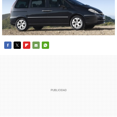
FACEBOOK
TWITTER
FLIPBOARD
E-
WHATSAPP
MAIL