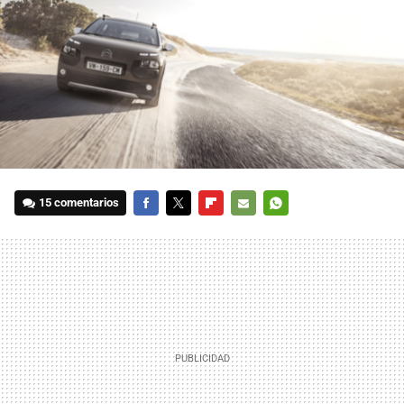
15 comentarios
FACEBOOK
TWITTER
FLIPBOARD
E-
WHATSAPP
MAIL