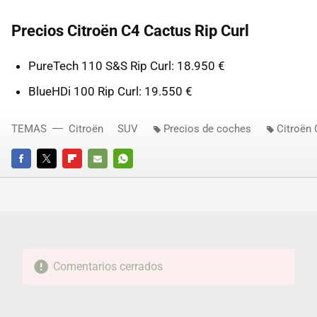
Precios Citroën C4 Cactus Rip Curl
PureTech 110 S&S Rip Curl: 18.950 €
BlueHDi 100 Rip Curl: 19.550 €
TEMAS
Citroën
SUV
Precios de coches
Citroën
FACEBOOK
TWITTER
FLIPBOARD
E-
WHATSAPP
MAIL
Comentarios cerrados