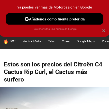
Ya puedes ver más de Motorpasion en Google
PRUEBAS
COCHES ELÉCTRICOS
OBSERVATORIO
F1
Añádenos como fuente preferida
Solo necesitas una cuenta de Google
×
HOY SE HABLA DE
DGT
Android Auto
Calor
China
Google Maps
Pors
Estos son los precios del Citroën C4
Cactus Rip Curl, el Cactus más
surfero