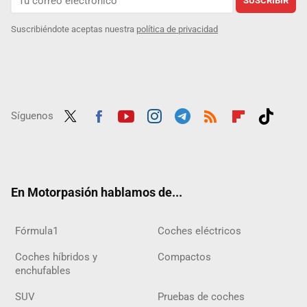
SUSCRIBIR
Suscribiéndote aceptas nuestra
política de privacidad
Síguenos
Twit
Fac
Yout
Inst
Tele
RSS
Flip
Tikt
ter
ebo
ube
agra
gra
boar
ok
ok
m
m
d
En Motorpasión hablamos de...
Fórmula1
Coches eléctricos
Coches híbridos y
Compactos
enchufables
SUV
Pruebas de coches