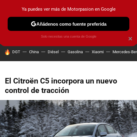
Ya puedes ver más de Motorpasion en Google
PRUEBAS
COCHES ELÉCTRICOS
OBSERVATORIO
F1
Añádenos como fuente preferida
Solo necesitas una cuenta de Google
×
HOY SE HABLA DE
DGT
China
Diésel
Gasolina
Xiaomi
Mercedes-Be
El Citroën C5 incorpora un nuevo
control de tracción