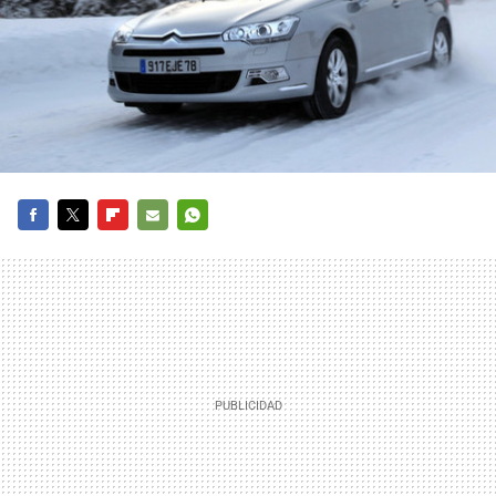
FACEBOOK
TWITTER
FLIPBOARD
E-
WHATSAPP
MAIL