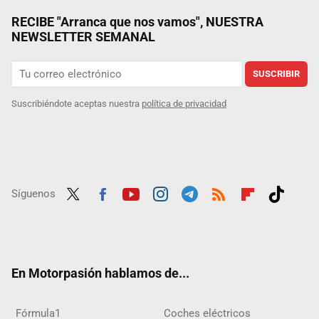
RECIBE "Arranca que nos vamos", NUESTRA
NEWSLETTER SEMANAL
SUSCRIBIR
Suscribiéndote aceptas nuestra
política de privacidad
Síguenos
Twit
Fac
Yout
Inst
Tele
RSS
Flip
Tikt
ter
ebo
ube
agra
gra
boar
ok
ok
m
m
d
En Motorpasión hablamos de...
Fórmula1
Coches eléctricos