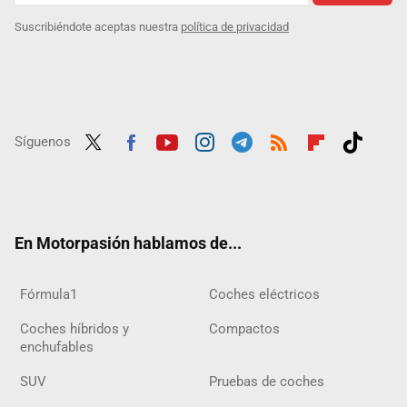
Suscribiéndote aceptas nuestra
política de privacidad
Síguenos
Twit
Fac
Yout
Inst
Tele
RSS
Flip
Tikt
ter
ebo
ube
agra
gra
boar
ok
ok
m
m
d
En Motorpasión hablamos de...
Fórmula1
Coches eléctricos
Coches híbridos y
Compactos
enchufables
SUV
Pruebas de coches