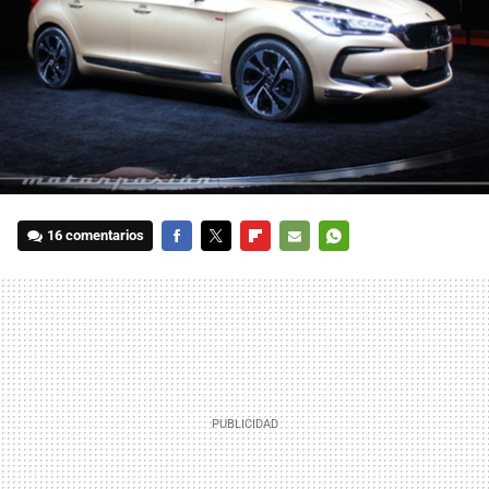
16 comentarios
FACEBOOK
TWITTER
FLIPBOARD
E-
WHATSAPP
MAIL