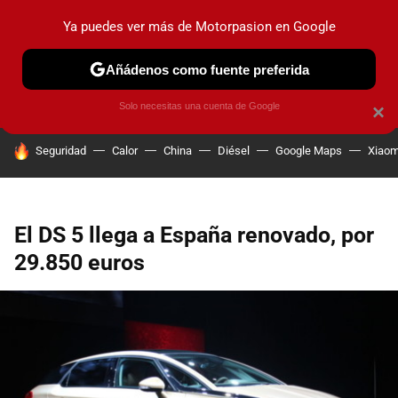
Ya puedes ver más de Motorpasion en Google
PRUEBAS
COCHES ELÉCTRICOS
OBSERVATORIO
F1
Añádenos como fuente preferida
Solo necesitas una cuenta de Google
×
HOY SE HABLA DE
Seguridad
Calor
China
Diésel
Google Maps
Xiaom
El DS 5 llega a España renovado, por
29.850 euros