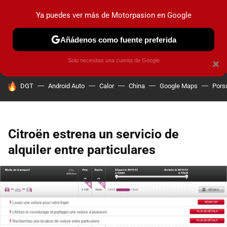
Ya puedes ver más de Motorpasion en Google
PRUEBAS
COCHES ELÉCTRICOS
OBSERVATORIO
F1
Añádenos como fuente preferida
Solo necesitas una cuenta de Google
×
HOY SE HABLA DE
DGT
Android Auto
Calor
China
Google Maps
Pors
Citroën estrena un servicio de
alquiler entre particulares