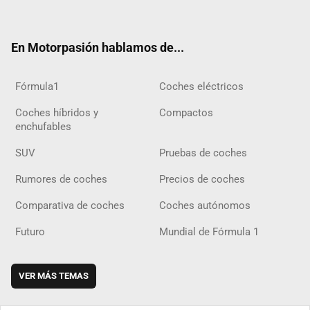
ter
ebo
ube
agra
gra
boar
ok
ok
m
m
d
En Motorpasión hablamos de...
Fórmula1
Coches eléctricos
Coches híbridos y
Compactos
enchufables
SUV
Pruebas de coches
Rumores de coches
Precios de coches
Comparativa de coches
Coches autónomos
Futuro
Mundial de Fórmula 1
VER MÁS TEMAS