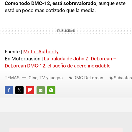
Como todo DMC-12, está sobrevalorado
, aunque este
está un poco más cotizado que la media.
Fuente |
Motor Authority
En Motorpasión |
La balada de John Z. DeLorean –
DeLorean DMC-12, el sueño de acero inoxidable
TEMAS
Cine, TV y juegos
DMC DeLorean
Subastas
FACEBOOK
TWITTER
FLIPBOARD
E-
WHATSAPP
MAIL