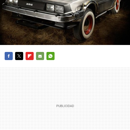
FACEBOOK
TWITTER
FLIPBOARD
E-
WHATSAPP
MAIL