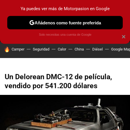
Ya puedes ver más de Motorpasion en Google
MENÚ
NUEVO
Añádenos como fuente preferida
PRUEBAS
COCHES ELÉCTRICOS
OBSERVATORIO
F1
Solo necesitas una cuenta de Google
×
HOY SE HABLA DE
Camper
Seguridad
Calor
China
Diésel
Google Ma
Un Delorean DMC-12 de película,
vendido por 541.200 dólares