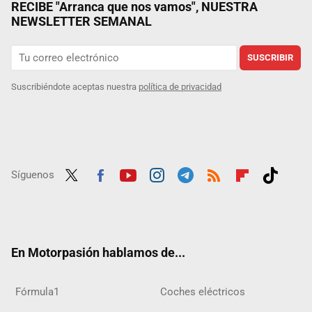
RECIBE "Arranca que nos vamos", NUESTRA
NEWSLETTER SEMANAL
SUSCRIBIR
Suscribiéndote aceptas nuestra
política de privacidad
Síguenos
Twit
Fac
Yout
Inst
Tele
RSS
Flip
Tikt
ter
ebo
ube
agra
gra
boar
ok
ok
m
m
d
En Motorpasión hablamos de...
Fórmula1
Coches eléctricos