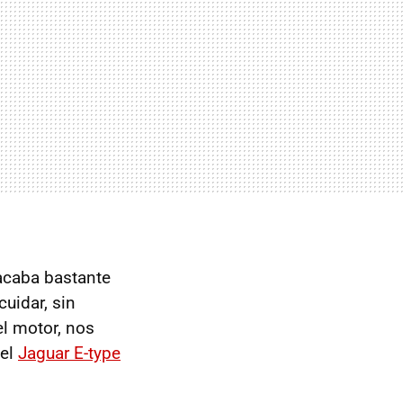
acaba bastante
uidar, sin
l motor, nos
 el
Jaguar E-type