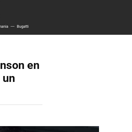
mania
Bugatti
inson en
 un