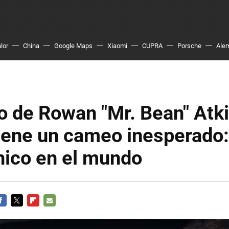
lor
China
Google Maps
Xiaomi
CUPRA
Porsche
Ale
o de Rowan "Mr. Bean" Atk
tiene un cameo inesperado:
nico en el mundo
ACEBOOK
TWITTER
FLIPBOARD
E-
MAIL