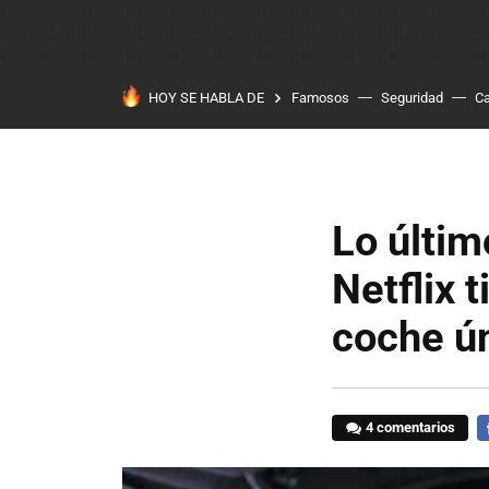
HOY SE HABLA DE
Famosos
Seguridad
Ca
Lo últim
Netflix 
coche ú
4 comentarios
F