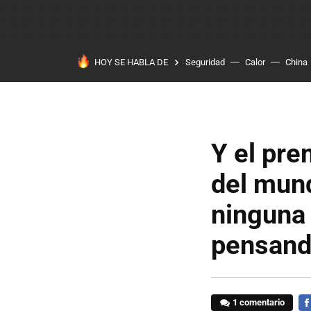
HOY SE HABLA DE
Seguridad
Calor
China
Y el pre
del mund
ninguna
pensan
1 comentario