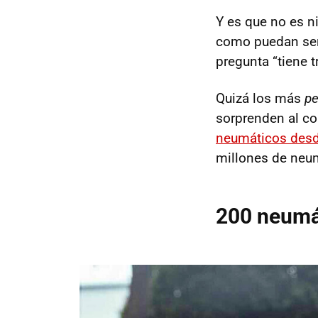
Y es que no es n
como puedan se
pregunta “tiene 
Quizá los más
pe
sorprenden al co
neumáticos des
millones de neum
200 neumá