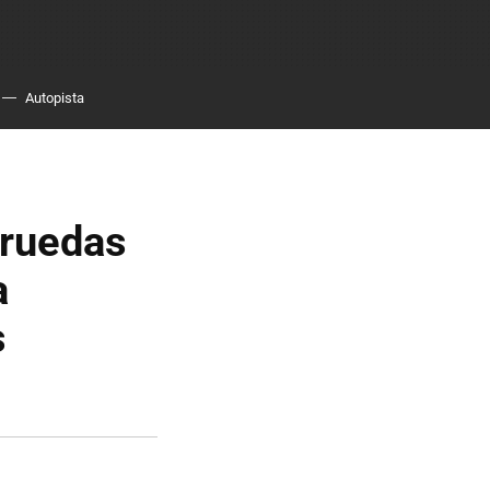
Autopista
 ruedas
a
s