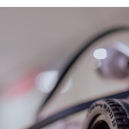
CEBOOK
TWITTER
FLIPBOARD
E-
MAIL