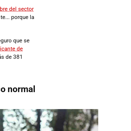
re del sector
e... porque la
eguro que se
icante de
ás de 381
co normal