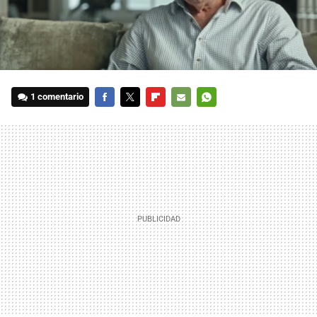
1 comentario
FACEBOOK
TWITTER
FLIPBOARD
E-
WHATSAPP
MAIL