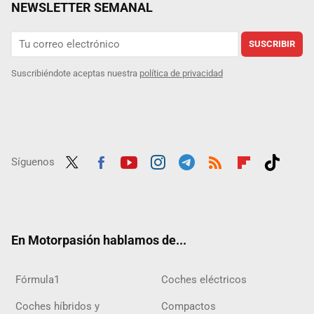
NEWSLETTER SEMANAL
SUSCRIBIR
Suscribiéndote aceptas nuestra
política de privacidad
Síguenos
Twit
Fac
Yout
Inst
Tele
RSS
Flip
Tikt
ter
ebo
ube
agra
gra
boar
ok
ok
m
m
d
En Motorpasión hablamos de...
Fórmula1
Coches eléctricos
Coches híbridos y
Compactos