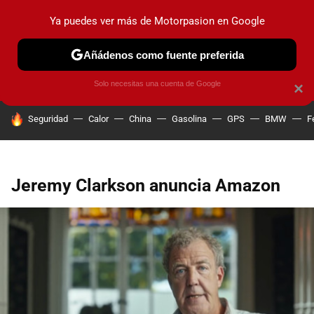
Ya puedes ver más de Motorpasion en Google
PRUEBAS
COCHES ELÉCTRICOS
OBSERVATORIO
F1
Añádenos como fuente preferida
Solo necesitas una cuenta de Google
×
HOY SE HABLA DE
Seguridad
Calor
China
Gasolina
GPS
BMW
F
Jeremy Clarkson anuncia Amazon