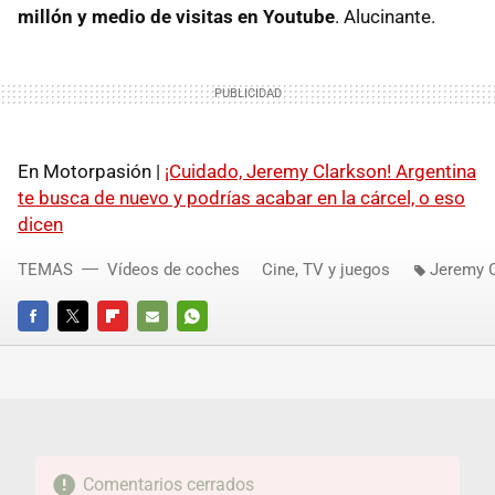
millón y medio de visitas en Youtube
. Alucinante.
En Motorpasión |
¡Cuidado, Jeremy Clarkson! Argentina
te busca de nuevo y podrías acabar en la cárcel, o eso
dicen
TEMAS
Vídeos de coches
Cine, TV y juegos
Jeremy 
FACEBOOK
TWITTER
FLIPBOARD
E-
WHATSAPP
MAIL
Comentarios cerrados