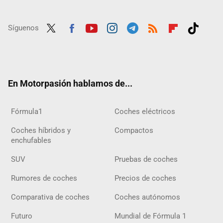
Síguenos
Twit
Fac
Yout
Inst
Tele
RSS
Flip
Tikt
ter
ebo
ube
agra
gra
boar
ok
ok
m
m
d
En Motorpasión hablamos de...
Fórmula1
Coches eléctricos
Coches híbridos y
Compactos
enchufables
SUV
Pruebas de coches
Rumores de coches
Precios de coches
Comparativa de coches
Coches autónomos
Futuro
Mundial de Fórmula 1