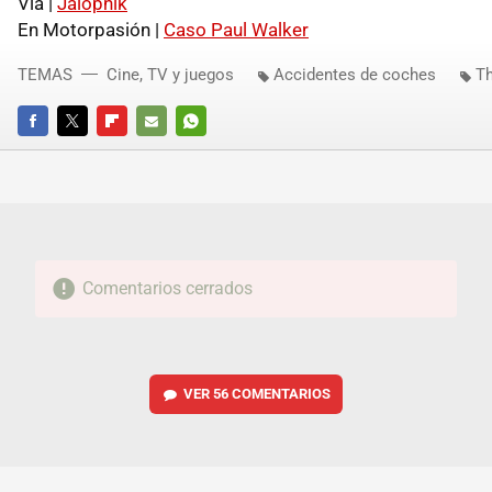
Vía |
Jalopnik
En Motorpasión |
Caso Paul Walker
TEMAS
Cine, TV y juegos
Accidentes de coches
Th
FACEBOOK
TWITTER
FLIPBOARD
E-
WHATSAPP
MAIL
Comentarios cerrados
VER
56 COMENTARIOS