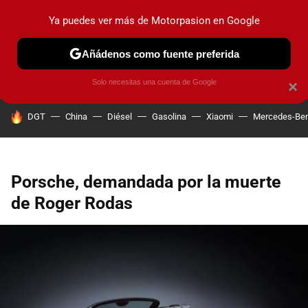
Ya puedes ver más de Motorpasion en Google
PRUEBAS
COCHES ELÉCTRICOS
OBSERVATORIO
F1
Añádenos como fuente preferida
Solo necesitas una cuenta de Google
×
HOY SE HABLA DE
DGT
China
Diésel
Gasolina
Xiaomi
Mercedes-Be
Porsche, demandada por la muerte
de Roger Rodas