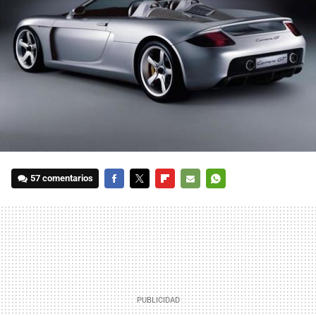
57 comentarios
FACEBOOK
TWITTER
FLIPBOARD
E-
WHATSAPP
MAIL