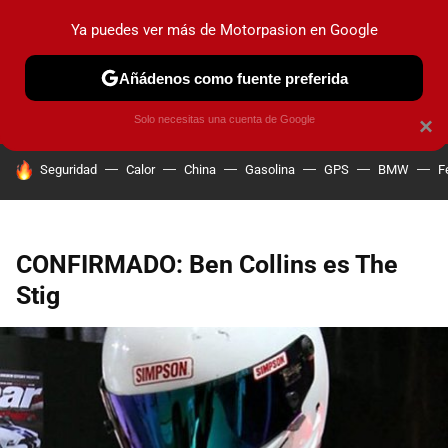
Ya puedes ver más de Motorpasion en Google
PRUEBAS
COCHES ELÉCTRICOS
OBSERVATORIO
F1
Añádenos como fuente preferida
Solo necesitas una cuenta de Google
×
HOY SE HABLA DE
Seguridad
Calor
China
Gasolina
GPS
BMW
F
CONFIRMADO: Ben Collins es The
Stig