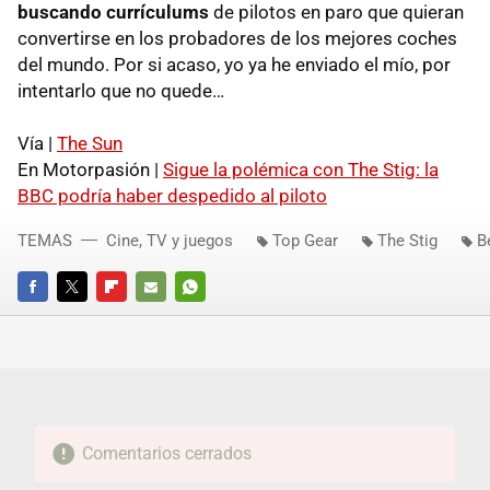
buscando currículums
de pilotos en paro que quieran
convertirse en los probadores de los mejores coches
del mundo. Por si acaso, yo ya he enviado el mío, por
intentarlo que no quede…
Vía |
The Sun
En Motorpasión |
Sigue la polémica con The Stig: la
BBC
podría haber despedido al piloto
TEMAS
Cine, TV y juegos
Top Gear
The Stig
B
FACEBOOK
TWITTER
FLIPBOARD
E-
WHATSAPP
MAIL
Comentarios cerrados