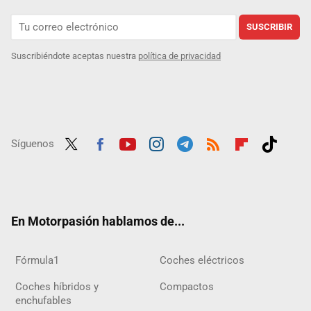
SUSCRIBIR
Suscribiéndote aceptas nuestra
política de privacidad
Síguenos
Twit
Fac
Yout
Inst
Tele
RSS
Flip
Tikt
ter
ebo
ube
agra
gra
boar
ok
ok
m
m
d
En Motorpasión hablamos de...
Fórmula1
Coches eléctricos
Coches híbridos y
Compactos
enchufables