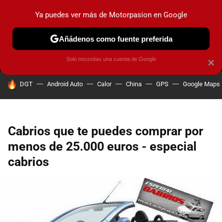
Ya puedes ver más de Motorpasion en Google
MENÚ
NUEVO
Añádenos como fuente preferida
PRUEBAS
COCHES ELÉCTRICOS
OBSERVATORIO
F1
Solo necesitas una cuenta de Google
×
HOY SE HABLA DE
DGT
Android Auto
Calor
China
GPS
Google Maps
Cabrios que te puedes comprar por
menos de 25.000 euros - especial
cabrios