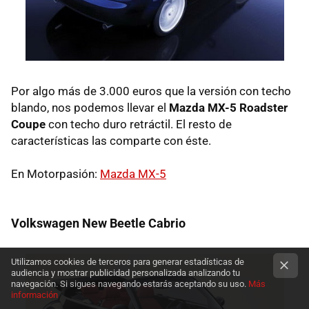
Por algo más de 3.000 euros que la versión con techo
blando, nos podemos llevar el
Mazda MX-5 Roadster
Coupe
con techo duro retráctil. El resto de
características las comparte con éste.
En Motorpasión:
Mazda MX-5
Volkswagen New Beetle Cabrio
Utilizamos cookies de terceros para generar estadísticas de
audiencia y mostrar publicidad personalizada analizando tu
navegación. Si sigues navegando estarás aceptando su uso.
Más
información