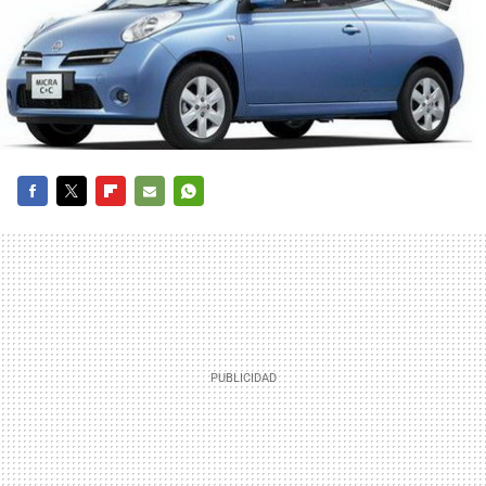
FACEBOOK
TWITTER
FLIPBOARD
E-
WHATSAPP
MAIL