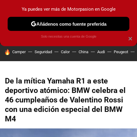
Ya puedes ver más de Motorpasion en Google
MENÚ
NUEVO
Añádenos como fuente preferida
PRUEBAS
COCHES ELÉCTRICOS
OBSERVATORIO
F1
Solo necesitas una cuenta de Google
×
HOY SE HABLA DE
Camper
Seguridad
Calor
China
Audi
Peugeot
De la mítica Yamaha R1 a este
deportivo atómico: BMW celebra el
46 cumpleaños de Valentino Rossi
con una edición especial del BMW
M4