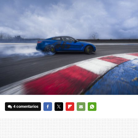
4 comentarios
FACEBOOK
TWITTER
FLIPBOARD
E-
WHATSAPP
MAIL