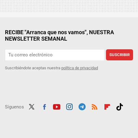
RECIBE "Arranca que nos vamos", NUESTRA
NEWSLETTER SEMANAL
SUSCRIBIR
Suscribiéndote aceptas nuestra
política de privacidad
Síguenos
Twit
Fac
Yout
Inst
Tele
RSS
Flip
Tikt
ter
ebo
ube
agra
gra
boar
ok
ok
m
m
d