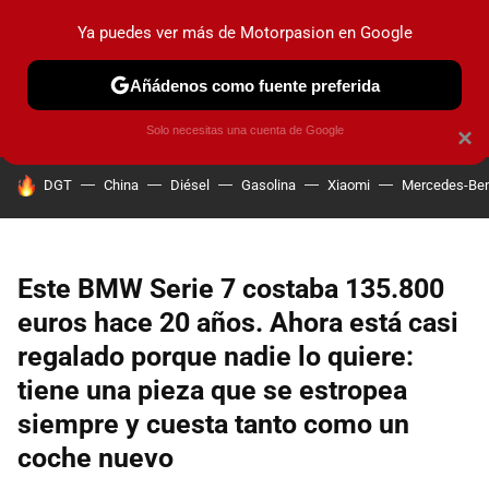
Ya puedes ver más de Motorpasion en Google
PRUEBAS
COCHES ELÉCTRICOS
OBSERVATORIO
F1
Añádenos como fuente preferida
Solo necesitas una cuenta de Google
×
HOY SE HABLA DE
DGT
China
Diésel
Gasolina
Xiaomi
Mercedes-Be
Este BMW Serie 7 costaba 135.800
euros hace 20 años. Ahora está casi
regalado porque nadie lo quiere:
tiene una pieza que se estropea
siempre y cuesta tanto como un
coche nuevo