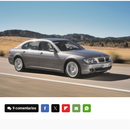
9 comentarios
FACEBOOK
TWITTER
FLIPBOARD
E-
WHATSAPP
MAIL