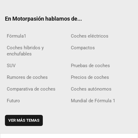
ter
ebo
ube
agra
gra
boar
ok
ok
m
m
d
En Motorpasión hablamos de...
Fórmula1
Coches eléctricos
Coches híbridos y
Compactos
enchufables
SUV
Pruebas de coches
Rumores de coches
Precios de coches
Comparativa de coches
Coches autónomos
Futuro
Mundial de Fórmula 1
VER MÁS TEMAS