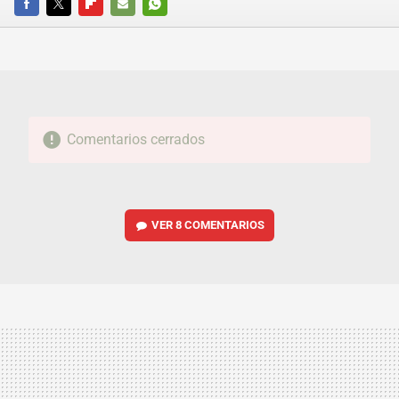
FACEBOOK
TWITTER
FLIPBOARD
E-
WHATSAPP
MAIL
Comentarios cerrados
VER
8 COMENTARIOS