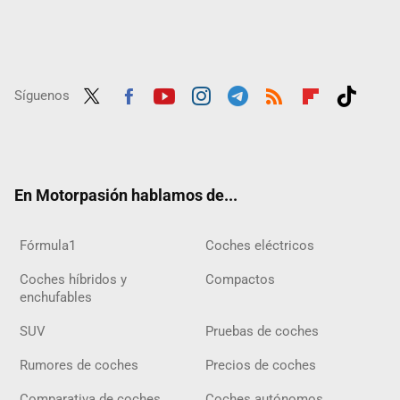
Síguenos
Twit
Fac
Yout
Inst
Tele
RSS
Flip
Tikt
ter
ebo
ube
agra
gra
boar
ok
ok
m
m
d
En Motorpasión hablamos de...
Fórmula1
Coches eléctricos
Coches híbridos y
Compactos
enchufables
SUV
Pruebas de coches
Rumores de coches
Precios de coches
Comparativa de coches
Coches autónomos