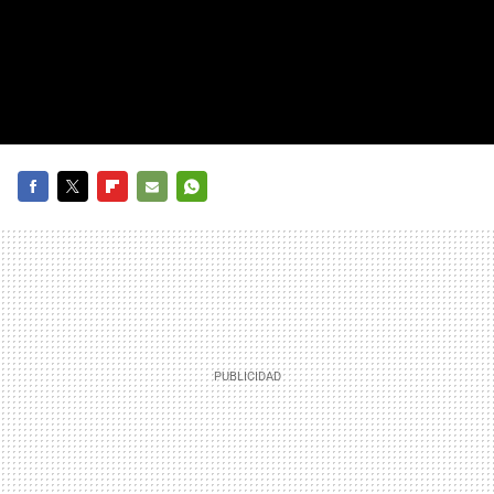
FACEBOOK
TWITTER
FLIPBOARD
E-
WHATSAPP
MAIL