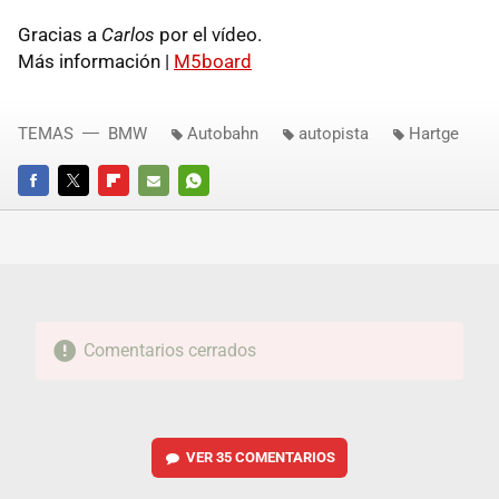
Gracias a
Carlos
por el vídeo.
Más información |
M5board
TEMAS
BMW
Autobahn
autopista
Hartge
FACEBOOK
TWITTER
FLIPBOARD
E-
WHATSAPP
MAIL
Comentarios cerrados
VER
35 COMENTARIOS