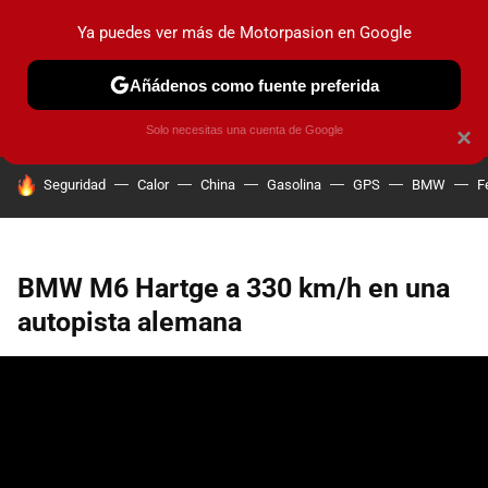
Ya puedes ver más de Motorpasion en Google
PRUEBAS
COCHES ELÉCTRICOS
OBSERVATORIO
F1
Añádenos como fuente preferida
Solo necesitas una cuenta de Google
×
HOY SE HABLA DE
Seguridad
Calor
China
Gasolina
GPS
BMW
F
BMW M6 Hartge a 330 km/h en una
autopista alemana