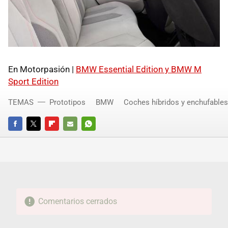
En Motorpasión |
BMW
Essential Edition y
BMW
M
Sport Edition
TEMAS
Prototipos
BMW
Coches híbridos y enchufables
FACEBOOK
TWITTER
FLIPBOARD
E-
WHATSAPP
MAIL
Comentarios cerrados