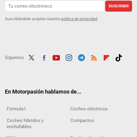
SUSCRIBIR
Suscribiéndote aceptas nuestra
política de privacidad
Síguenos
Twit
Fac
Yout
Inst
Tele
RSS
Flip
Tikt
ter
ebo
ube
agra
gra
boar
ok
ok
m
m
d
En Motorpasión hablamos de...
Fórmula1
Coches eléctricos
Coches híbridos y
Compactos
enchufables