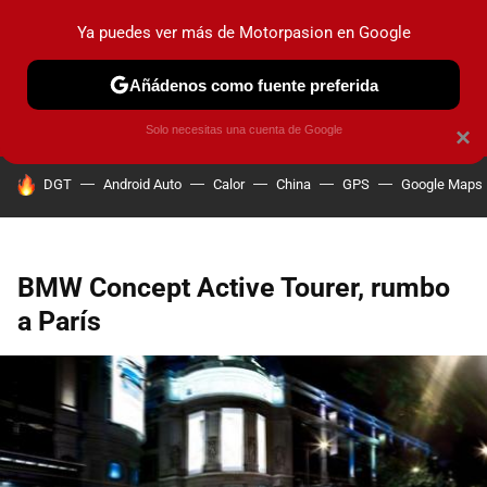
Ya puedes ver más de Motorpasion en Google
PRUEBAS
COCHES ELÉCTRICOS
OBSERVATORIO
F1
Añádenos como fuente preferida
Solo necesitas una cuenta de Google
×
HOY SE HABLA DE
DGT
Android Auto
Calor
China
GPS
Google Maps
BMW Concept Active Tourer, rumbo
a París