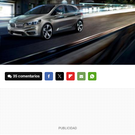
35 comentarios
FACEBOOK
TWITTER
FLIPBOARD
E-
WHATSAPP
MAIL